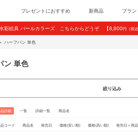
プレゼントにおすすめ
新商品
ブラン
ン水彩絵具 パールカラーズ こちらからどうぞ
【8,800
円（税
>
ハーフパン 単色
パン 単色
絞り込み
商品詳細
一覧
詳細一覧
商品名
商品コード
商品名
発売日
価格(安い順)
価格(高い順)
発売日＋商