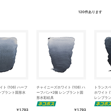
120
件あります
ト (106) ハーフ
チャイニーズホワイト (108) ハ
トランス
レンブラント固形水
ーフパン×2個 レンブラント固
ホワイト (
形水彩絵具
レンブラ
￥1,793
￥1,793