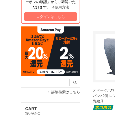
ーポンの確認」からご確認いた
だけます。
→使用方法
ログインはこちら
オペークホワイ
詳細検索はこちら
パン×2個 
彩絵具
CART
買い物かご