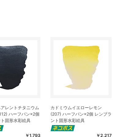
ペアレントチタニウム
カドミウムイエローレモン
112) ハーフパン×2個
(207) ハーフパン×2個 レンブラ
ント固形水彩絵具
ント固形水彩絵具
￥1,793
￥2,217