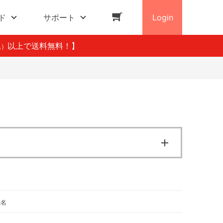
ド
サポート
Login
以上で送料無料！】
込）
品名