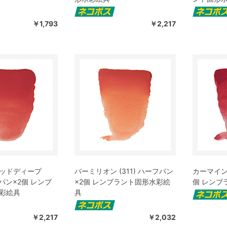
￥1,793
￥2,217
ッドディープ
バーミリオン (311) ハーフパン
カーマイン 
フパン×2個 レンブ
×2個 レンブラント固形水彩絵
個 レンブ
彩絵具
具
￥2,217
￥2,032