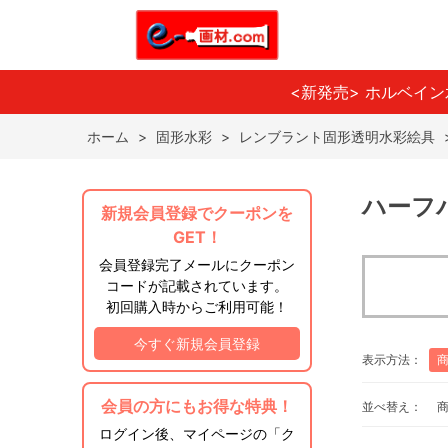
<新発売> ホルベイ
ホーム
>
固形水彩
>
レンブラント固形透明水彩絵具
ハーフ
新規会員登録でクーポンを
GET！
会員登録完了メールにクーポン
コードが記載されています。
初回購入時からご利用可能！
今すぐ新規会員登録
表示方法：
会員の方にもお得な特典！
並べ替え：
ログイン後、マイページの「ク