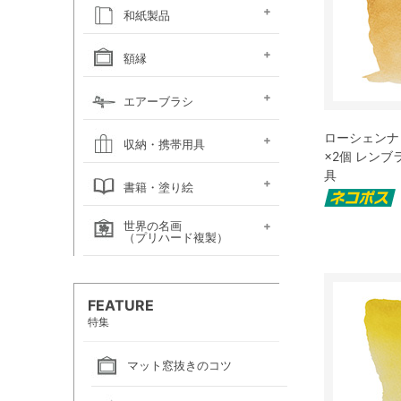
キャンソン
ホルベイン
ホルベイン
ホルベイン ウォーター
ホルベイン
ラウニー
ターレンス
W&N プロフェッショ
マルマン 図案シリーズ
マルマン
マルマン アーチスト
マルマン
マルマン アンチー
マルマン
マルマン
ラウニー アングル
コピック
アルシュ水彩紙
モンバルキャンソン
キャンソンXL
ワトソン水彩紙
ホワイトワトソン水彩紙
W&N コットマン水彩紙
マルマン ヴィフアール
マルマン ソーホー
マルマン 麻表紙
キャンソン ミ・タント
パステルワトソン
パステルマーメイド
ポストカード
カラージェッソペーパー
水彩色紙
和紙製品
ファインフェース
アルビレオ水彩紙
クレスター水彩紙
フォード水彩紙
アヴァロン水彩紙
ラングトン水彩紙
TACスケッチブック
ナル水彩紙
スケッチブック 並口
オリーブシリーズ厚口
メダリオン特厚口
クロッキーブック
クレイドクロッキー
セクションクロッキー
スタンダードクロッキー
パステルブック
ペーパーセレクション
色紙・タトウ紙・
和紙・絵絹・転写紙
日本画用麻紙ボールド
水墨画用紙
芳名帳・仮巻
額縁
ファイル
デッサン・水彩用額縁
デッサン・水彩用額縁
油彩用額縁 (木製)
仮額縁
軽量フレーム・イレパネ
色紙額
額用金具
エアーブラシ
(マット付)
(マット無し)
ローシェンナ 
ハンドピース
コンプレッサー
システムパーツ（部品）
エアーブラシ関連用品
収納・携帯用具
×2個 レン
具
カルトン・
ヴァンゴッホ
ナムラ
ホルベイン
マルマン
エプロン
書籍・塗り絵
ポートフォリオ
キャンバスバッグ
キャンバスバッグ
スケッチバッグ各種
スケッチバッグ
世界の名画
絵画関連書籍
塗り絵
（プリハード複製）
画家名（あ行）
画家名（か行）
画家名（さ行）
画家名（た行）
画家名（は行）
画家名（ま行）
画家名（や行）
画家名（ら行）
FEATURE
特集
マット窓抜きのコツ