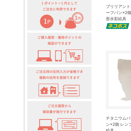
ブリリアントオ
ーフパン×2
形水彩絵具
チタニウムパフ
ン×2個 レ
絵具