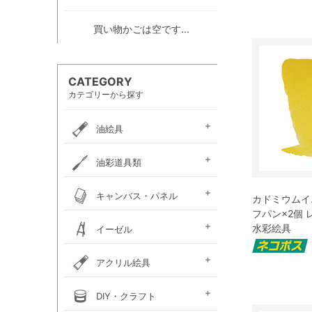
買い物かごは空です...
CATEGORY
カテゴリーから探す
油絵具
e-画材.com油絵具
ホルベイン・
ホルベイン・
W＆N アーティスト・
クサカベ・
ヴェルネ 高品位油絵具
ホルベイン画用液
ミノー油絵具
ギルド油絵具
ラスター油絵具
クサカベ画用液
マツダ・スーパー油絵具
マツダ画用液
W＆N画用液
レンブラント油絵具
ヴァンゴッホ油絵具
ターレンス油絵具
ターレンス画用液
ターナー画溶液
クサカベ・専門家用油絵具
ターナー・マチソン油絵具
油彩道具類
お勧めセット
アーチスト油絵具
DUO水可溶性油絵具
オイルカラー AOC
スタンダードオイルカラー
リキテックス
ターレンス
ホルベイン
油壺・筆洗器・
イタリアンアートナイフ
パレットナイフ
カタリスト
パレット
キャンバス・パネル
カドミウムイエ
ペインティングナイフ
ペインティングナイフ
ペンチングナイフ
チューブ絞り
フパン×2個
フレデリックス
張り上げキャンバス
ロールキャンバス
キャンバスボード
木枠
キャンバス張り用具
木製パネル・水貼りテープ
水彩絵具
イーゼル
メタリックキャンバス
アトリエイーゼル
デッサンイーゼル
ディスプレイイーゼル
野外イーゼル
卓上イーゼル
イーゼルボックス
アトリエキャビネット
イーゼル用品
アクリル絵具
ターナー
ターナーアクリル
リキテックスアクリル
リキテックスアクリル
リキテックス ガッシュ
リキテックス・
ホルベイン・
アムステルダム・
アムステルダム・
クサカベ・
ホルベイン・アクリリック
ホルベイン・アクリリック
ホルベイン・アクリリック
アムステルダム・アクリリ
アムステルダム・アクリル
布えのぐ
リキテックスリキッド
リキテックスプライム
クサカベ・アキーラ
アキーラ専用 メディウ
アクリル絵具廃液処理剤
ゴールデン ヘビーボデ
ゴールデン フルイド
ゴールデン ハイフロー
ゴールデン オープン
ゴールデン ソーフラッ
ゴールデン メディウム
ターナー・イベントカラー
リキテックスベーシックス
リキテックスバイオベース
ホルベイン・メディウム類
DIY・クラフト
アクリルガッシュ絵具
ガッシュ専用メディウム
絵具（レギュラー）
絵具（ソフト）
アクリリックプラス
メディウム類
アクリリックガッシュ
アクリリックカラー
アクリリックガッシュ
アキーラ ガッシュ
カラー［ヘビーボディ］
カラー ［フルイド］
カラー ［インク］
ックカラー エキスパート
絵具メディウム／補助材
ム
ィ
ト
ホルベイン・アクリリック