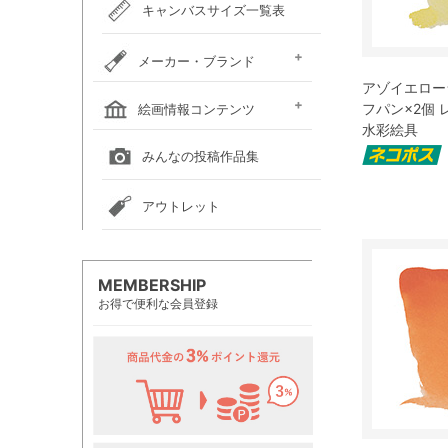
キャンバスサイズ一覧表
メーカー・ブランド
アゾイエローラ
ホルベイン
クサカベ
レンブラント
ヴァンゴッホ
アムステルダム
リキテックス
ウィンザー＆ニュートン
ダーウェント
ターナー色彩
ファーバーカステル
吉祥
ナカガワ胡粉絵具
マルマン
瀬尾製額所
名村大成堂
マルオカ
すべてのメーカー・ブランド
フパン×2個
絵画情報コンテンツ
水彩絵具
全国の絵画教室一覧
全国の美術館一覧
全国の画廊一覧
みんなの投稿作品集
アウトレット
MEMBERSHIP
お得で便利な会員登録