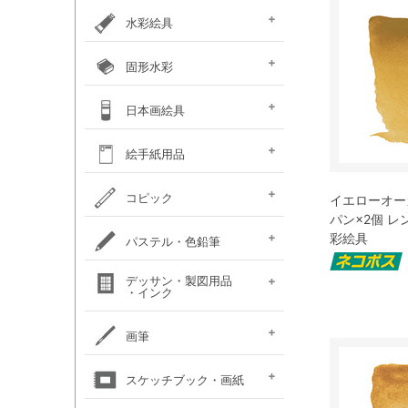
カラー ［イリデッセンス］
ガラスペイント
ベトンペースト
布えのぐ
ステッチカラー
オーブン陶土
水彩絵具
e-画材.com特選水彩
クサカベ・
ホルベイン不透明水彩
ホルベイン水彩用
W＆N プロフェッショナル・
ハルモニア分離水彩絵具
シングルピグメント
レンブラント水彩絵具
ゴールデン QoR(コア)
ホルベイン透明水彩絵具
ダニエルスミス
水彩道具類
マスク液
ターナー・ポスターカラー
固形水彩
セット
専門家用透明水彩絵具
絵具（ガッシュ）
メディウム・他
ウォーターカラー(PWC)
チューブ
W&N コットマン
クサカベ・シャイン
クサカベ・マカロン
レンブラント
ヴァンゴッホ
W&N プロフェッショナル・
ホルベイン・パンカラー
ゴールデン QoR(コア)
プチカラー 透明固形水
水彩道具類
ホルベイン・ケーキカラー
FINETEC(ファインテック)
ダニエルスミス ハーフパ
日本画絵具
ウォーターカラー(CWC)
パール固形水彩絵具
カラー固形水彩
固形透明水彩絵具
固形透明水彩絵具
ウォーターカラー(PWC)
彩
ン
ハーフパン
ナカガワ（鳳凰）
ナカガワ（鳳凰）
絵膠・明礬・礬水
ナカガワ水飛胡粉
吉祥水干絵具
吉祥チューブ水干絵具
吉祥 日本画用顔料
金泥・銀泥・箔類
顔彩角皿
顔彩鉄鉢
墨彩画セット
日本画墨
日本画道具類
ナカガワ 日本画キット
呉竹 顔彩
絵手紙用品
新岩絵具
天然岩絵具
(糊剤・目止め剤)
水筆ぺん・筆ペン・
絵手紙セット
フィス顔彩パレット
顔彩深美
はがき・絵手紙帳
コピック
イエローオーカ
絵手紙用
パン×2個 
コピック マルチライナ
コピック スケッチ
コピック チャオ
コピック クラシック
コピック アクレア
彩絵具
パステル・色鉛筆
ープラス
パステルセット
パステルセット
オイルパステル・
パステル・色鉛筆
デッサン・製図用品
パンパステル
パステル鉛筆セット
水彩色鉛筆セット
チョークアート
色鉛筆セット
・インク
（ハード）
（ソフト）
クレパス・クレヨン
関連用品
練りゴム・
鉛筆セット
画用木炭
モデル人形
ロットリング
W&N ドローイングインク
画筆
デッサン関連用品
油彩用フィルバート
面相筆
彩色筆
隈取筆
仕立筆
山馬筆
連筆
平筆
刷毛
水筆ぺん・筆ペン・
油彩筆セット
油彩用ラウンド（丸筆）
油彩用フラット（平筆）
油彩用ファン（扇型）
油絵用刷毛
水彩筆セット
水彩用ラウンド（丸筆）
水彩用フラット（平筆）
化粧筆
スケッチブック・画紙
（丸平筆）
（日本画・デザイン用）
（日本画・デザイン用）
（日本画・デザイン用）
（日本画・デザイン用）
（日本画・デザイン用）
（日本画・デザイン用）
（日本画・デザイン用）
（日本画・デザイン用）
絵手紙用筆