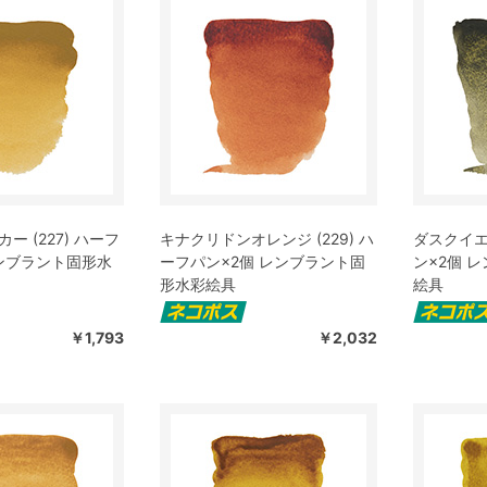
ー (227) ハーフ
キナクリドンオレンジ (229) ハ
ダスクイエロ
レンブラント固形水
ーフパン×2個 レンブラント固
ン×2個 
形水彩絵具
絵具
￥1,793
￥2,032