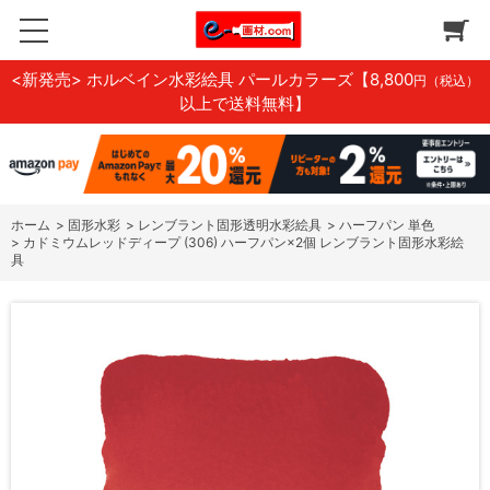
<新発売> ホルベイン水彩絵具 パールカラーズ
【8,800
円（税込）
以上で送料無料】
ホーム
>
固形水彩
>
レンブラント固形透明水彩絵具
>
ハーフパン 単色
>
カドミウムレッドディープ (306) ハーフパン×2個 レンブラント固形水彩絵
具