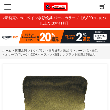
<新発売> ホルベイン水彩絵具 パールカラーズ
【8,800
円（税込）
以上で送料無料】
ホーム
>
固形水彩
>
レンブラント固形透明水彩絵具
>
ハーフパン 単色
>
オリーブグリーン (620) ハーフパン×2個 レンブラント固形水彩絵具