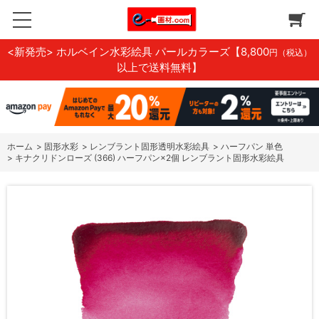
<新発売> ホルベイン水彩絵具 パールカラーズ
【8,800
円（税込）
以上で送料無料】
ホーム
>
固形水彩
>
レンブラント固形透明水彩絵具
>
ハーフパン 単色
>
キナクリドンローズ (366) ハーフパン×2個 レンブラント固形水彩絵具