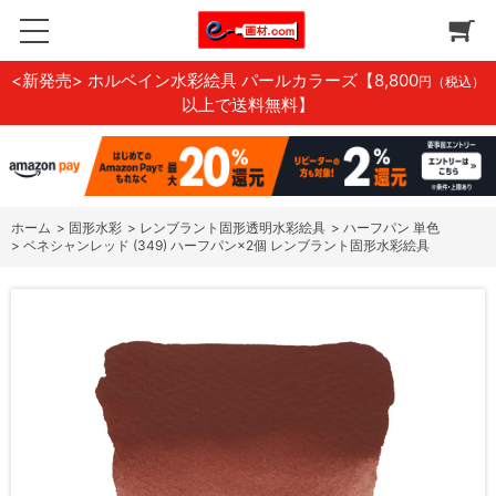
<新発売> ホルベイン水彩絵具 パールカラーズ
【8,800
円（税込）
以上で送料無料】
ホーム
>
固形水彩
>
レンブラント固形透明水彩絵具
>
ハーフパン 単色
>
ベネシャンレッド (349) ハーフパン×2個 レンブラント固形水彩絵具