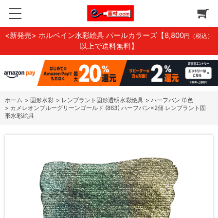
<新発売> ホルベイン水彩絵具 パールカラーズ
【8,800
円（税込）
以上で送料無料】
ホーム
>
固形水彩
>
レンブラント固形透明水彩絵具
>
ハーフパン 単色
>
カメレオンブルーグリーンゴールド (863) ハーフパン×2個 レンブラント固
形水彩絵具