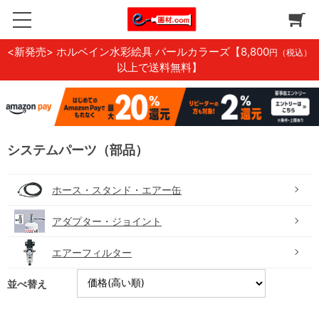
<新発売> ホルベイン水彩絵具 パールカラーズ
【8,800
円（税込）
以上で送料無料】
システムパーツ（部品）
ホース・スタンド・エアー缶
アダプター・ジョイント
エアーフィルター
並べ替え