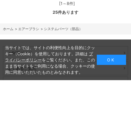
[1～8件]
25
件あります
ホーム
>
エアーブラシ
>
システムパーツ（部品）
当サイトでは、サイトの利便性向上を目的にクッ
ご利用ガイド
キー（Cookie）を使用しております。詳細は
プ
ライバシーポリシー
をご覧ください。また、この
O K
まま当サイトをご利用になる場合、クッキーの使
よくあるご質問
用に同意いただいたものとみなされます。
お問い合わせ
会社概要
プライバシーポリシー
特定商取引法に基づく表記