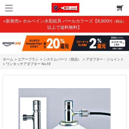
<新発売> ホルベイン水彩絵具 パールカラーズ
【8,800
円（税込）
以上で送料無料】
ホーム
>
エアーブラシ
>
システムパーツ（部品）
>
アダプター・ジョイント
>
ワンタッチアダプター No.19