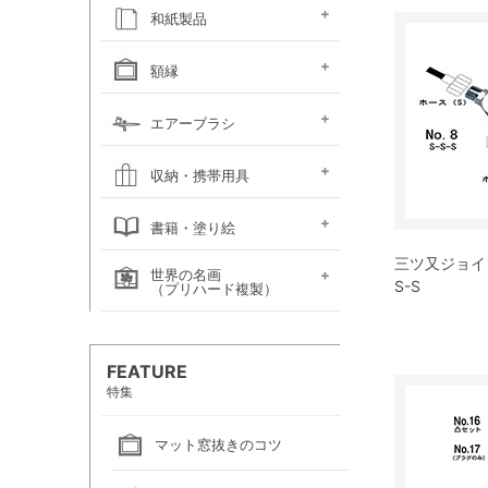
キャンソン
ホルベイン
ホルベイン
ホルベイン ウォーター
ホルベイン
ラウニー
ターレンス
W&N プロフェッショ
マルマン 図案シリーズ
マルマン
マルマン アーチスト
マルマン
マルマン アンチー
マルマン
マルマン
ラウニー アングル
コピック
アルシュ水彩紙
モンバルキャンソン
キャンソンXL
ワトソン水彩紙
ホワイトワトソン水彩紙
W&N コットマン水彩紙
マルマン ヴィフアール
マルマン ソーホー
マルマン 麻表紙
キャンソン ミ・タント
パステルワトソン
パステルマーメイド
ポストカード
カラージェッソペーパー
水彩色紙
和紙製品
ファインフェース
アルビレオ水彩紙
クレスター水彩紙
フォード水彩紙
アヴァロン水彩紙
ラングトン水彩紙
TACスケッチブック
ナル水彩紙
スケッチブック 並口
オリーブシリーズ厚口
メダリオン特厚口
クロッキーブック
クレイドクロッキー
セクションクロッキー
スタンダードクロッキー
パステルブック
ペーパーセレクション
色紙・タトウ紙・
和紙・絵絹・転写紙
日本画用麻紙ボールド
水墨画用紙
芳名帳・仮巻
額縁
ファイル
デッサン・水彩用額縁
デッサン・水彩用額縁
油彩用額縁 (木製)
仮額縁
軽量フレーム・イレパネ
色紙額
額用金具
エアーブラシ
(マット付)
(マット無し)
ハンドピース
コンプレッサー
システムパーツ（部品）
エアーブラシ関連用品
収納・携帯用具
カルトン・
ヴァンゴッホ
ナムラ
ホルベイン
マルマン
エプロン
書籍・塗り絵
ポートフォリオ
キャンバスバッグ
キャンバスバッグ
スケッチバッグ各種
スケッチバッグ
三ツ又ジョイン
世界の名画
絵画関連書籍
塗り絵
S-S
（プリハード複製）
画家名（あ行）
画家名（か行）
画家名（さ行）
画家名（た行）
画家名（は行）
画家名（ま行）
画家名（や行）
画家名（ら行）
FEATURE
特集
マット窓抜きのコツ