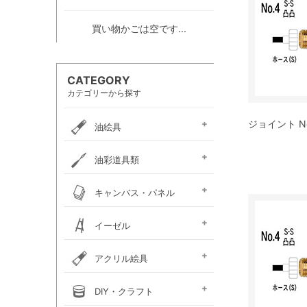
買い物かごは空です...
CATEGORY
カテゴリーから探す
ジョイント No
油絵具
e-画材.com油絵具
ホルベイン・
ホルベイン・
W＆N アーティスト・
クサカベ・
ヴェルネ 高品位油絵具
ホルベイン画用液
ミノー油絵具
ギルド油絵具
ラスター油絵具
クサカベ画用液
マツダ・スーパー油絵具
マツダ画用液
W＆N画用液
レンブラント油絵具
ヴァンゴッホ油絵具
ターレンス油絵具
ターレンス画用液
ターナー画溶液
クサカベ・専門家用油絵具
ターナー・マチソン油絵具
油彩道具類
お勧めセット
アーチスト油絵具
DUO水可溶性油絵具
オイルカラー AOC
スタンダードオイルカラー
リキテックス
ターレンス
ホルベイン
油壺・筆洗器・
イタリアンアートナイフ
パレットナイフ
カタリスト
パレット
キャンバス・パネル
ペインティングナイフ
ペインティングナイフ
ペンチングナイフ
チューブ絞り
フレデリックス
張り上げキャンバス
ロールキャンバス
キャンバスボード
木枠
キャンバス張り用具
木製パネル・水貼りテープ
イーゼル
メタリックキャンバス
アトリエイーゼル
デッサンイーゼル
ディスプレイイーゼル
野外イーゼル
卓上イーゼル
イーゼルボックス
アトリエキャビネット
イーゼル用品
アクリル絵具
ターナー
ターナーアクリル
リキテックスアクリル
リキテックスアクリル
リキテックス ガッシュ
リキテックス・
ホルベイン・
アムステルダム・
アムステルダム・
クサカベ・
ホルベイン・アクリリック
ホルベイン・アクリリック
ホルベイン・アクリリック
アムステルダム・アクリリ
アムステルダム・アクリル
布えのぐ
リキテックスリキッド
リキテックスプライム
クサカベ・アキーラ
アキーラ専用 メディウ
アクリル絵具廃液処理剤
ゴールデン ヘビーボデ
ゴールデン フルイド
ゴールデン ハイフロー
ゴールデン オープン
ゴールデン ソーフラッ
ゴールデン メディウム
ターナー・イベントカラー
リキテックスベーシックス
リキテックスバイオベース
ホルベイン・メディウム類
DIY・クラフト
アクリルガッシュ絵具
ガッシュ専用メディウム
絵具（レギュラー）
絵具（ソフト）
アクリリックプラス
メディウム類
アクリリックガッシュ
アクリリックカラー
アクリリックガッシュ
アキーラ ガッシュ
カラー［ヘビーボディ］
カラー ［フルイド］
カラー ［インク］
ックカラー エキスパート
絵具メディウム／補助材
ム
ィ
ト
ホルベイン・アクリリック