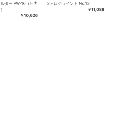
ルター AW-10（圧力
3ヶ口ジョイント No.13
付）
￥11,088
￥10,626