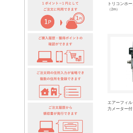
トリコンホース
（2m）
エアーフィルタ
力メーター付