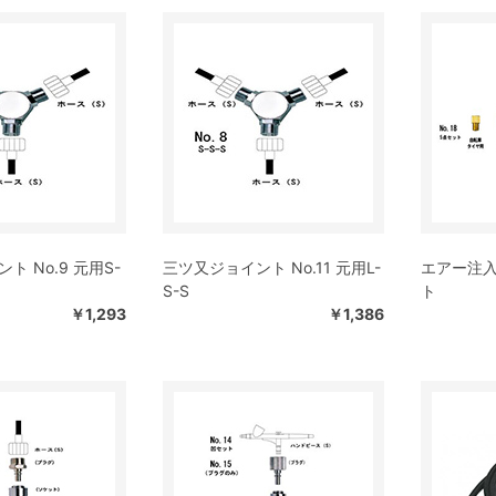
ト No.9 元用S-
三ツ又ジョイント No.11 元用L-
エアー注
S-S
ト
￥1,293
￥1,386