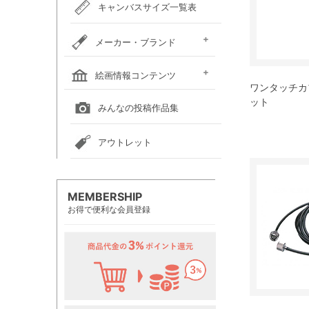
キャンバスサイズ一覧表
メーカー・ブランド
ホルベイン
クサカベ
レンブラント
ヴァンゴッホ
アムステルダム
リキテックス
ウィンザー＆ニュートン
ダーウェント
ターナー色彩
ファーバーカステル
吉祥
ナカガワ胡粉絵具
マルマン
瀬尾製額所
名村大成堂
マルオカ
すべてのメーカー・ブランド
絵画情報コンテンツ
ワンタッチカプ
全国の絵画教室一覧
全国の美術館一覧
全国の画廊一覧
ット
みんなの投稿作品集
アウトレット
MEMBERSHIP
お得で便利な会員登録