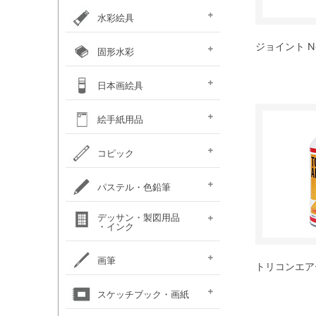
カラー ［イリデッセンス］
ガラスペイント
ベトンペースト
布えのぐ
ステッチカラー
オーブン陶土
水彩絵具
e-画材.com特選水彩
クサカベ・
ホルベイン不透明水彩
ホルベイン水彩用
W＆N プロフェッショナル・
ジョイント No.
ハルモニア分離水彩絵具
シングルピグメント
レンブラント水彩絵具
ゴールデン QoR(コア)
ホルベイン透明水彩絵具
ダニエルスミス
水彩道具類
マスク液
ターナー・ポスターカラー
固形水彩
セット
専門家用透明水彩絵具
絵具（ガッシュ）
メディウム・他
ウォーターカラー(PWC)
チューブ
W&N コットマン
クサカベ・シャイン
クサカベ・マカロン
レンブラント
ヴァンゴッホ
W&N プロフェッショナル・
ホルベイン・パンカラー
ゴールデン QoR(コア)
プチカラー 透明固形水
水彩道具類
ホルベイン・ケーキカラー
FINETEC(ファインテック)
ダニエルスミス ハーフパ
日本画絵具
ウォーターカラー(CWC)
パール固形水彩絵具
カラー固形水彩
固形透明水彩絵具
固形透明水彩絵具
ウォーターカラー(PWC)
彩
ン
ハーフパン
ナカガワ（鳳凰）
ナカガワ（鳳凰）
絵膠・明礬・礬水
ナカガワ水飛胡粉
吉祥水干絵具
吉祥チューブ水干絵具
吉祥 日本画用顔料
金泥・銀泥・箔類
顔彩角皿
顔彩鉄鉢
墨彩画セット
日本画墨
日本画道具類
ナカガワ 日本画キット
呉竹 顔彩
絵手紙用品
新岩絵具
天然岩絵具
(糊剤・目止め剤)
水筆ぺん・筆ペン・
絵手紙セット
フィス顔彩パレット
顔彩深美
はがき・絵手紙帳
コピック
絵手紙用
コピック マルチライナ
コピック スケッチ
コピック チャオ
コピック クラシック
コピック アクレア
パステル・色鉛筆
ープラス
パステルセット
パステルセット
オイルパステル・
パステル・色鉛筆
デッサン・製図用品
パンパステル
パステル鉛筆セット
水彩色鉛筆セット
チョークアート
色鉛筆セット
・インク
（ハード）
（ソフト）
クレパス・クレヨン
関連用品
練りゴム・
鉛筆セット
画用木炭
モデル人形
ロットリング
W&N ドローイングインク
画筆
トリコンエアーD
デッサン関連用品
油彩用フィルバート
面相筆
彩色筆
隈取筆
仕立筆
山馬筆
連筆
平筆
刷毛
水筆ぺん・筆ペン・
油彩筆セット
油彩用ラウンド（丸筆）
油彩用フラット（平筆）
油彩用ファン（扇型）
油絵用刷毛
水彩筆セット
水彩用ラウンド（丸筆）
水彩用フラット（平筆）
化粧筆
スケッチブック・画紙
（丸平筆）
（日本画・デザイン用）
（日本画・デザイン用）
（日本画・デザイン用）
（日本画・デザイン用）
（日本画・デザイン用）
（日本画・デザイン用）
（日本画・デザイン用）
（日本画・デザイン用）
絵手紙用筆