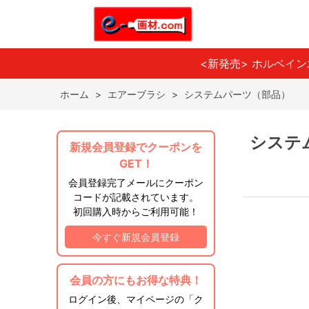
<新発売> ホルベイ
ホーム
>
エアーブラシ
>
システムパーツ（部品）
システ
新規会員登録でクーポンを
GET！
会員登録完了メールにクーポン
コードが記載されています。
初回購入時からご利用可能！
今すぐ新規会員登録
会員の方にもお得な特典！
ログイン後、マイページの「ク