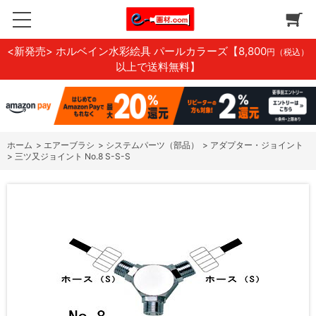
<新発売> ホルベイン水彩絵具 パールカラーズ
【8,800
円（税込）
以上で送料無料】
ホーム
>
エアーブラシ
>
システムパーツ（部品）
>
アダプター・ジョイント
>
三ツ又ジョイント No.8 S-S-S