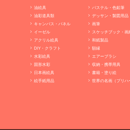
油絵具
パステル・色鉛筆
油彩道具類
デッサン・製図用品
キャンバス・パネル
画筆
イーゼル
スケッチブック・画
アクリル絵具
和紙製品
DIY・クラフト
額縁
水彩絵具
エアーブラシ
固形水彩
収納・携帯用具
日本画絵具
書籍・塗り絵
絵手紙用品
世界の名画（プリハ