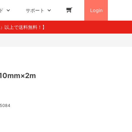
ド
サポート
Login
以上で送料無料！】
込）
10mm×2m
5084