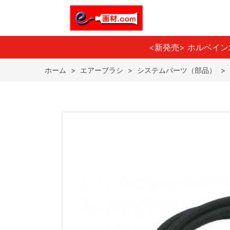
<新発売> ホルベイ
ホーム
>
エアーブラシ
>
システムパーツ（部品）
>