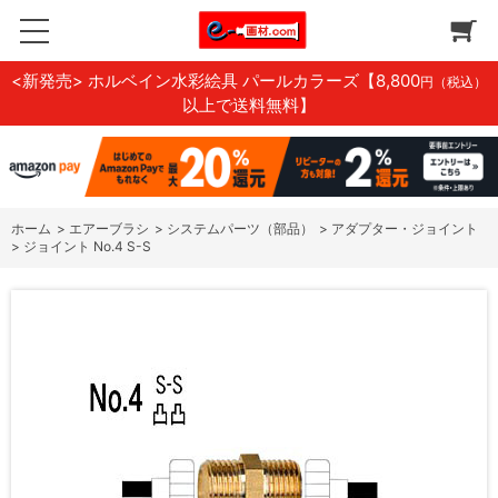
<新発売> ホルベイン水彩絵具 パールカラーズ
【8,800
円（税込）
以上で送料無料】
ホーム
>
エアーブラシ
>
システムパーツ（部品）
>
アダプター・ジョイント
>
ジョイント No.4 S-S