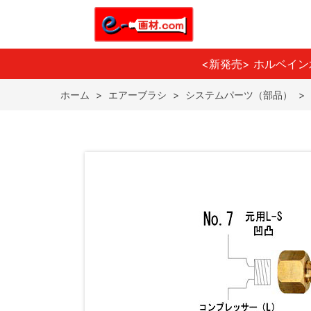
<新発売> ホルベイ
ホーム
>
エアーブラシ
>
システムパーツ（部品）
>