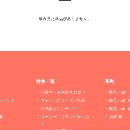
最近見た商品がありません。
特集一覧
系列
額縁マット窓抜きのコツ
陶芸.com
・インク
キャンバスサイズ一覧表
陶芸.com
絵画情報コンテンツ
陶芸.com
紙
メーカー・ブランドから探
酒蔵 鞍
す