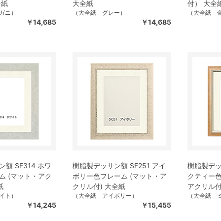
全紙
大全紙
付） 大全
ガニ）
（大全紙 グレー）
（大全紙 
￥14,685
￥14,685
額 SF314 ホワ
樹脂製デッサン額 SF251 アイ
樹脂製デッサ
ム (マット・アク
ボリー色フレーム (マット・ア
クティー色
紙
クリル付) 大全紙
アクリル付
イト）
（大全紙 アイボリー）
（大全紙 
￥14,245
￥15,455