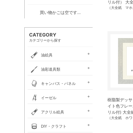
リル付） 大
（大全紙 マホ
買い物かごは空です...
CATEGORY
カテゴリーから探す
油絵具
e-画材.com油絵具
ホルベイン・
ホルベイン・
W＆N アーティスト・
クサカベ・
ヴェルネ 高品位油絵具
ホルベイン画用液
ミノー油絵具
ギルド油絵具
ラスター油絵具
クサカベ画用液
マツダ・スーパー油絵具
マツダ画用液
W＆N画用液
レンブラント油絵具
ヴァンゴッホ油絵具
ターレンス油絵具
ターレンス画用液
ターナー画溶液
クサカベ・専門家用油絵具
ターナー・マチソン油絵具
油彩道具類
お勧めセット
アーチスト油絵具
DUO水可溶性油絵具
オイルカラー AOC
スタンダードオイルカラー
リキテックス
ターレンス
ホルベイン
油壺・筆洗器・
イタリアンアートナイフ
パレットナイフ
カタリスト
パレット
キャンバス・パネル
ペインティングナイフ
ペインティングナイフ
ペンチングナイフ
チューブ絞り
フレデリックス
張り上げキャンバス
ロールキャンバス
キャンバスボード
木枠
キャンバス張り用具
木製パネル・水貼りテープ
イーゼル
樹脂製デッサン
メタリックキャンバス
イト色フレー
アトリエイーゼル
デッサンイーゼル
ディスプレイイーゼル
野外イーゼル
卓上イーゼル
イーゼルボックス
アトリエキャビネット
イーゼル用品
アクリル絵具
リル付) 大全
（大全紙 ホワ
ターナー
ターナーアクリル
リキテックスアクリル
リキテックスアクリル
リキテックス ガッシュ
リキテックス・
ホルベイン・
アムステルダム・
アムステルダム・
クサカベ・
ホルベイン・アクリリック
ホルベイン・アクリリック
ホルベイン・アクリリック
アムステルダム・アクリリ
アムステルダム・アクリル
布えのぐ
リキテックスリキッド
リキテックスプライム
クサカベ・アキーラ
アキーラ専用 メディウ
アクリル絵具廃液処理剤
ゴールデン ヘビーボデ
ゴールデン フルイド
ゴールデン ハイフロー
ゴールデン オープン
ゴールデン ソーフラッ
ゴールデン メディウム
ターナー・イベントカラー
リキテックスベーシックス
リキテックスバイオベース
ホルベイン・メディウム類
DIY・クラフト
アクリルガッシュ絵具
ガッシュ専用メディウム
絵具（レギュラー）
絵具（ソフト）
アクリリックプラス
メディウム類
アクリリックガッシュ
アクリリックカラー
アクリリックガッシュ
アキーラ ガッシュ
カラー［ヘビーボディ］
カラー ［フルイド］
カラー ［インク］
ックカラー エキスパート
絵具メディウム／補助材
ム
ィ
ト
ホルベイン・アクリリック