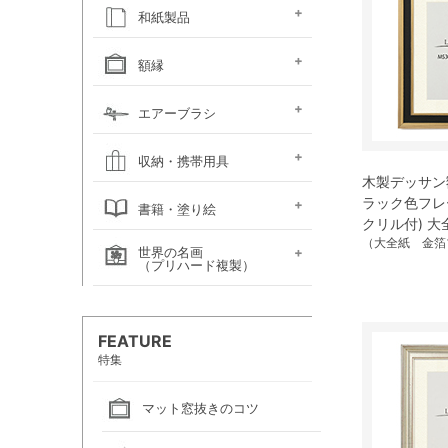
キャンソン
ホルベイン
ホルベイン
ホルベイン ウォーター
ホルベイン
ラウニー
ターレンス
W&N プロフェッショ
マルマン 図案シリーズ
マルマン
マルマン アーチスト
マルマン
マルマン アンチー
マルマン
マルマン
ラウニー アングル
コピック
アルシュ水彩紙
モンバルキャンソン
キャンソンXL
ワトソン水彩紙
ホワイトワトソン水彩紙
W&N コットマン水彩紙
マルマン ヴィフアール
マルマン ソーホー
マルマン 麻表紙
キャンソン ミ・タント
パステルワトソン
パステルマーメイド
ポストカード
カラージェッソペーパー
水彩色紙
和紙製品
ファインフェース
アルビレオ水彩紙
クレスター水彩紙
フォード水彩紙
アヴァロン水彩紙
ラングトン水彩紙
TACスケッチブック
ナル水彩紙
スケッチブック 並口
オリーブシリーズ厚口
メダリオン特厚口
クロッキーブック
クレイドクロッキー
セクションクロッキー
スタンダードクロッキー
パステルブック
ペーパーセレクション
色紙・タトウ紙・
和紙・絵絹・転写紙
日本画用麻紙ボールド
水墨画用紙
芳名帳・仮巻
額縁
ファイル
デッサン・水彩用額縁
デッサン・水彩用額縁
油彩用額縁 (木製)
仮額縁
軽量フレーム・イレパネ
色紙額
額用金具
エアーブラシ
(マット付)
(マット無し)
ハンドピース
コンプレッサー
システムパーツ（部品）
エアーブラシ関連用品
収納・携帯用具
木製デッサン額
カルトン・
ヴァンゴッホ
ナムラ
ホルベイン
マルマン
ラック色フレ
エプロン
書籍・塗り絵
ポートフォリオ
キャンバスバッグ
キャンバスバッグ
スケッチバッグ各種
スケッチバッグ
クリル付) 大
（大全紙 金箔
世界の名画
絵画関連書籍
塗り絵
（プリハード複製）
画家名（あ行）
画家名（か行）
画家名（さ行）
画家名（た行）
画家名（は行）
画家名（ま行）
画家名（や行）
画家名（ら行）
FEATURE
特集
マット窓抜きのコツ