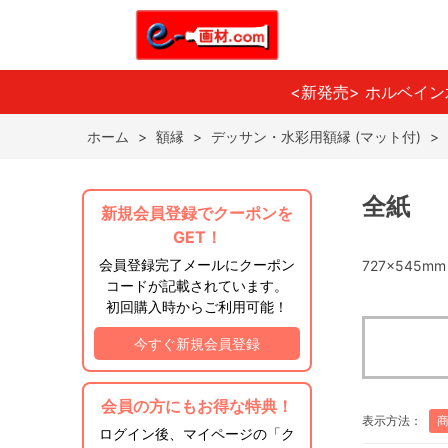
<新発売> ホルベイ
ホーム
>
額縁
>
デッサン・水彩用額縁 (マット付)
>
全紙
新規会員登録でクーポンを
GET！
会員登録完了メールにクーポン
727×545mm
コードが記載されています。
初回購入時からご利用可能！
今すぐ新規会員登録
会員の方にもお得な特典！
表示方法：
ログイン後、マイページの「ク