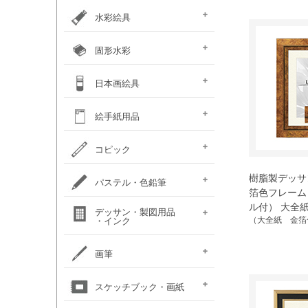
カラー ［イリデッセンス］
ガラスペイント
ベトンペースト
布えのぐ
ステッチカラー
オーブン陶土
水彩絵具
e-画材.com特選水彩
クサカベ・
ホルベイン不透明水彩
ホルベイン水彩用
W＆N プロフェッショナル・
ハルモニア分離水彩絵具
シングルピグメント
レンブラント水彩絵具
ゴールデン QoR(コア)
ホルベイン透明水彩絵具
ダニエルスミス
水彩道具類
マスク液
ターナー・ポスターカラー
固形水彩
セット
専門家用透明水彩絵具
絵具（ガッシュ）
メディウム・他
ウォーターカラー(PWC)
チューブ
W&N コットマン
クサカベ・シャイン
クサカベ・マカロン
レンブラント
ヴァンゴッホ
W&N プロフェッショナル・
ホルベイン・パンカラー
ゴールデン QoR(コア)
プチカラー 透明固形水
水彩道具類
ホルベイン・ケーキカラー
FINETEC(ファインテック)
ダニエルスミス ハーフパ
日本画絵具
ウォーターカラー(CWC)
パール固形水彩絵具
カラー固形水彩
固形透明水彩絵具
固形透明水彩絵具
ウォーターカラー(PWC)
彩
ン
ハーフパン
ナカガワ（鳳凰）
ナカガワ（鳳凰）
絵膠・明礬・礬水
ナカガワ水飛胡粉
吉祥水干絵具
吉祥チューブ水干絵具
吉祥 日本画用顔料
金泥・銀泥・箔類
顔彩角皿
顔彩鉄鉢
墨彩画セット
日本画墨
日本画道具類
ナカガワ 日本画キット
呉竹 顔彩
絵手紙用品
新岩絵具
天然岩絵具
(糊剤・目止め剤)
水筆ぺん・筆ペン・
絵手紙セット
フィス顔彩パレット
顔彩深美
はがき・絵手紙帳
コピック
絵手紙用
コピック マルチライナ
樹脂製デッサン
コピック スケッチ
コピック チャオ
コピック クラシック
コピック アクレア
パステル・色鉛筆
ープラス
箔色フレーム
ル付） 大全
パステルセット
パステルセット
オイルパステル・
パステル・色鉛筆
デッサン・製図用品
パンパステル
パステル鉛筆セット
水彩色鉛筆セット
チョークアート
色鉛筆セット
（大全紙 金箔
・インク
（ハード）
（ソフト）
クレパス・クレヨン
関連用品
練りゴム・
鉛筆セット
画用木炭
モデル人形
ロットリング
W&N ドローイングインク
画筆
デッサン関連用品
油彩用フィルバート
面相筆
彩色筆
隈取筆
仕立筆
山馬筆
連筆
平筆
刷毛
水筆ぺん・筆ペン・
油彩筆セット
油彩用ラウンド（丸筆）
油彩用フラット（平筆）
油彩用ファン（扇型）
油絵用刷毛
水彩筆セット
水彩用ラウンド（丸筆）
水彩用フラット（平筆）
化粧筆
スケッチブック・画紙
（丸平筆）
（日本画・デザイン用）
（日本画・デザイン用）
（日本画・デザイン用）
（日本画・デザイン用）
（日本画・デザイン用）
（日本画・デザイン用）
（日本画・デザイン用）
（日本画・デザイン用）
絵手紙用筆