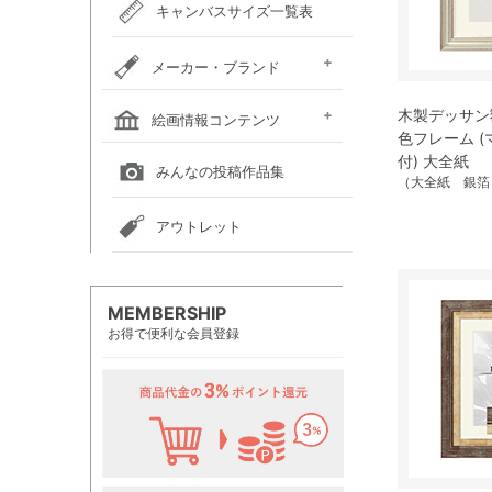
キャンバスサイズ一覧表
メーカー・ブランド
ホルベイン
クサカベ
レンブラント
ヴァンゴッホ
アムステルダム
リキテックス
ウィンザー＆ニュートン
ダーウェント
ターナー色彩
ファーバーカステル
吉祥
ナカガワ胡粉絵具
マルマン
瀬尾製額所
名村大成堂
マルオカ
すべてのメーカー・ブランド
木製デッサン額
絵画情報コンテンツ
色フレーム 
付) 大全紙
全国の絵画教室一覧
全国の美術館一覧
全国の画廊一覧
みんなの投稿作品集
（大全紙 銀箔
アウトレット
MEMBERSHIP
お得で便利な会員登録