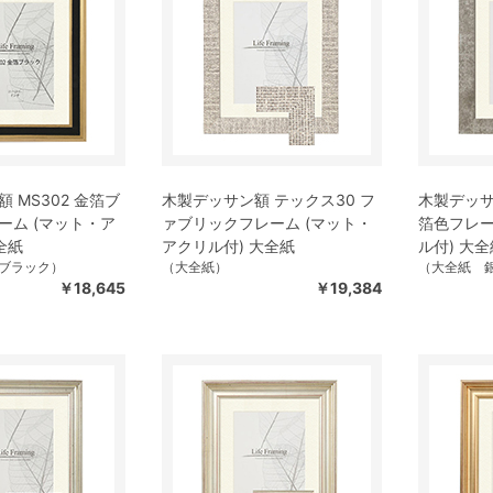
 MS302 金箔ブ
木製デッサン額 テックス30 フ
木製デッサ
ーム (マット・ア
ァブリックフレーム (マット・
箔色フレー
全紙
アクリル付) 大全紙
ル付) 大全
ブラック）
（大全紙）
（大全紙 
￥18,645
￥19,384