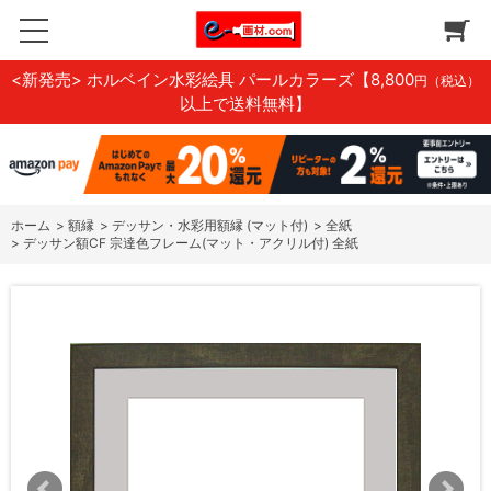
<新発売> ホルベイン水彩絵具 パールカラーズ
【8,800
円（税込）
以上で送料無料】
ホーム
>
額縁
>
デッサン・水彩用額縁 (マット付)
>
全紙
>
デッサン額CF 宗達色フレーム(マット・アクリル付) 全紙