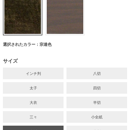
選択されたカラー：宗達色
サイズ
インチ判
八切
太子
四切
大衣
半切
三々
小全紙