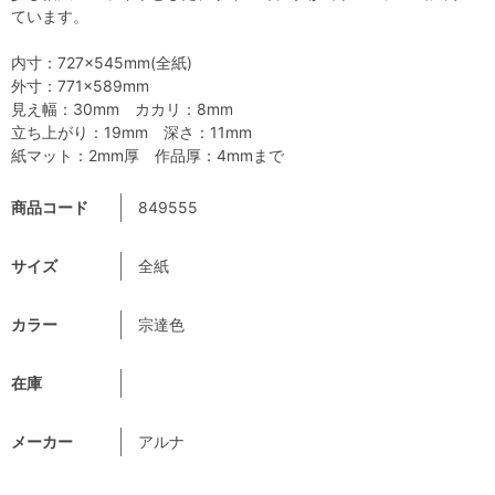
ています。
内寸：727×545mm(全紙)
外寸：771×589mm
見え幅：30mm カカリ：8mm
立ち上がり：19mm 深さ：11mm
紙マット：2mm厚 作品厚：4mmまで
商品コード
849555
サイズ
全紙
カラー
宗達色
在庫
メーカー
アルナ