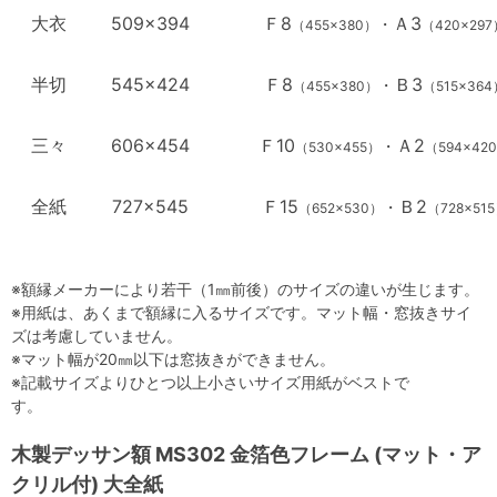
大衣
509×394
Ｆ8
Ａ3
・
（455×380）
（420×297
半切
545×424
Ｆ8
Ｂ
3
・
（455×380）
（515×364
三々
606×454
Ｆ10
Ａ2
・
（530×455）
（594×42
全紙
727×545
Ｆ15
Ｂ2
・
（652×530）
（728×5
※額縁メーカーにより若干（1㎜前後）のサイズの違いが生じます。
※用紙は、あくまで額縁に入るサイズです。マット幅・窓抜きサイ
ズは考慮していません。
※マット幅が20㎜以下は窓抜きができません。
※記載サイズよりひとつ以上小さいサイズ用紙がベストで
す。
木製デッサン額 MS302 金箔色フレーム (マット・ア
クリル付) 大全紙