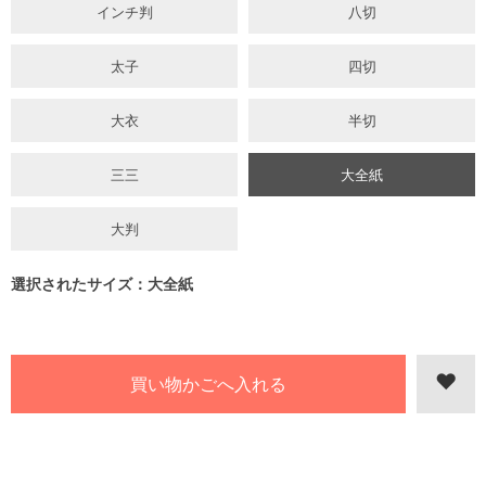
インチ判
八切
太子
四切
大衣
半切
三三
大全紙
大判
選択されたサイズ：大全紙