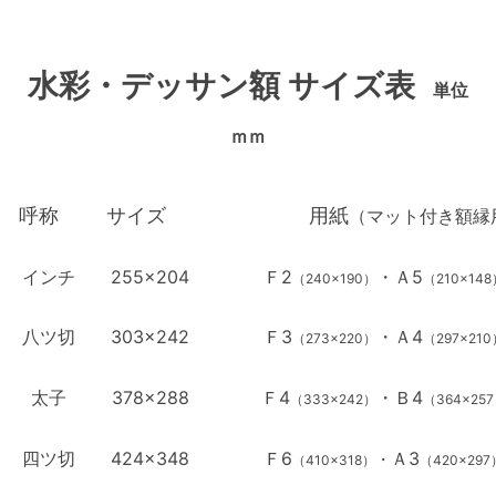
水彩・デッサン額 サイズ表
単位
ｍｍ
呼称
サイズ
用紙
（マット付き額縁
インチ
255×204
Ｆ2
・Ａ5
（240×190）
（210×1
八ツ切
303×242
Ｆ3
・Ａ4
（273×220）
（297×2
太子
378×288
Ｆ4
・Ｂ4
（333×242）
（364×2
四ツ切
424×348
Ｆ6
Ａ3
・
（410×318）
（420×29