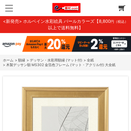
<新発売> ホルベイン水彩絵具 パールカラーズ
【8,800
円（税込）
以上で送料無料】
ホーム
>
額縁
>
デッサン・水彩用額縁 (マット付)
>
全紙
>
木製デッサン額 MS302 金箔色フレーム (マット・アクリル付) 大全紙