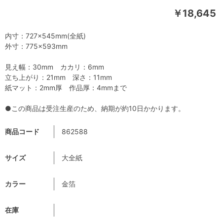
￥18,645
内寸：727×545mm(全紙)
外寸：775×593mm
見え幅：30mm カカリ：6mm
立ち上がり：21mm 深さ：11mm
紙マット：2mm厚 作品厚：4mmまで
●この商品は受注生産のため、納期が約10日かかります。
商品コード
862588
サイズ
大全紙
カラー
金箔
在庫