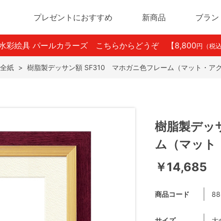
プレゼントにおすすめ
新商品
ブラン
ン水彩絵具 パールカラーズ こちらからどうぞ
【8,800
円（税
全紙
>
樹脂製デッサン額 SF310 マホガニ色フレーム（マット・ア
樹脂製デッサ
ム（マット
￥14,685
商品コード
88
サイズ
大