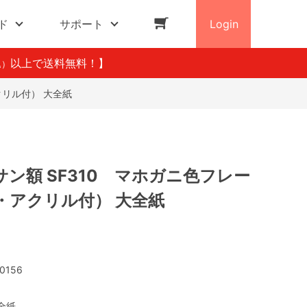
ド
サポート
Login
以上で送料無料！】
込）
クリル付） 大全紙
ン額 SF310 マホガニ色フレー
・アクリル付） 大全紙
0156
全紙