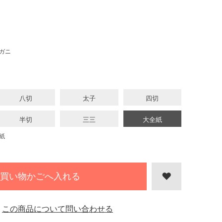
ガニ
八切
太子
四切
半切
三三
大全紙
紙
買い物かごへ入れる
この商品について問い合わせる