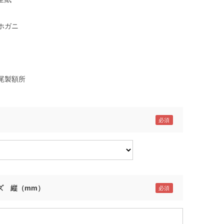
ホガニ
尾製額所
ズ 縦（mm）