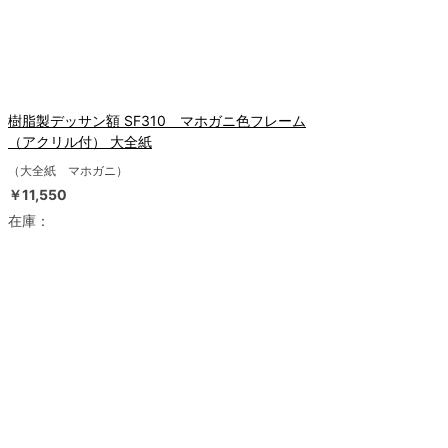
樹脂製デッサン額 SF310 マホガニ色フレーム
（アクリル付） 大全紙
（大全紙 マホガニ）
￥11,550
在庫：