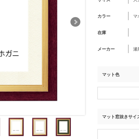
カラー
マ
在庫
メーカー
瀬
マット色
マット窓抜きサイ