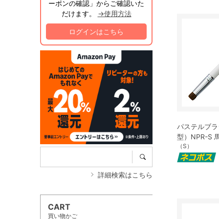
ーポンの確認」からご確認いた
だけます。
→使用方法
ログインはこちら
パステルブラ
型）NPR-S 
（S）
詳細検索はこちら
CART
買い物かご