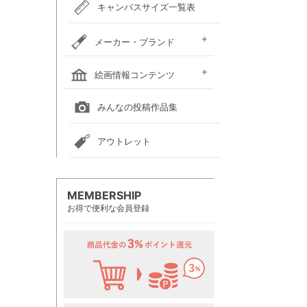
キャンバスサイズ一覧表
メーカー・ブランド
ホルベイン
クサカベ
レンブラント
ヴァンゴッホ
アムステルダム
リキテックス
ウィンザー＆ニュートン
ダーウェント
ターナー色彩
ファーバーカステル
吉祥
ナカガワ胡粉絵具
マルマン
瀬尾製額所
名村大成堂
マルオカ
すべてのメーカー・ブランド
絵画情報コンテンツ
全国の絵画教室一覧
全国の美術館一覧
全国の画廊一覧
みんなの投稿作品集
アウトレット
MEMBERSHIP
お得で便利な会員登録