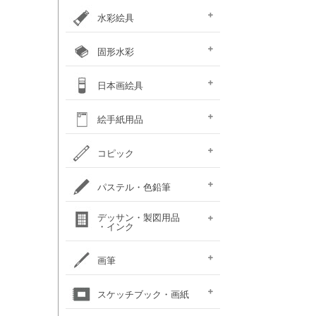
カラー ［イリデッセンス］
ガラスペイント
ベトンペースト
布えのぐ
ステッチカラー
オーブン陶土
水彩絵具
e-画材.com特選水彩
クサカベ・
ホルベイン不透明水彩
ホルベイン水彩用
W＆N プロフェッショナル・
ハルモニア分離水彩絵具
シングルピグメント
レンブラント水彩絵具
ゴールデン QoR(コア)
ホルベイン透明水彩絵具
ダニエルスミス
水彩道具類
マスク液
ターナー・ポスターカラー
固形水彩
セット
専門家用透明水彩絵具
絵具（ガッシュ）
メディウム・他
ウォーターカラー(PWC)
チューブ
W&N コットマン
クサカベ・シャイン
クサカベ・マカロン
レンブラント
ヴァンゴッホ
W&N プロフェッショナル・
ホルベイン・パンカラー
ゴールデン QoR(コア)
プチカラー 透明固形水
水彩道具類
ホルベイン・ケーキカラー
FINETEC(ファインテック)
ダニエルスミス ハーフパ
日本画絵具
ウォーターカラー(CWC)
パール固形水彩絵具
カラー固形水彩
固形透明水彩絵具
固形透明水彩絵具
ウォーターカラー(PWC)
彩
ン
ハーフパン
ナカガワ（鳳凰）
ナカガワ（鳳凰）
絵膠・明礬・礬水
ナカガワ水飛胡粉
吉祥水干絵具
吉祥チューブ水干絵具
吉祥 日本画用顔料
金泥・銀泥・箔類
顔彩角皿
顔彩鉄鉢
墨彩画セット
日本画墨
日本画道具類
ナカガワ 日本画キット
呉竹 顔彩
絵手紙用品
新岩絵具
天然岩絵具
(糊剤・目止め剤)
水筆ぺん・筆ペン・
絵手紙セット
フィス顔彩パレット
顔彩深美
はがき・絵手紙帳
コピック
絵手紙用
コピック マルチライナ
コピック スケッチ
コピック チャオ
コピック クラシック
コピック アクレア
パステル・色鉛筆
ープラス
パステルセット
パステルセット
オイルパステル・
パステル・色鉛筆
デッサン・製図用品
パンパステル
パステル鉛筆セット
水彩色鉛筆セット
チョークアート
色鉛筆セット
・インク
（ハード）
（ソフト）
クレパス・クレヨン
関連用品
練りゴム・
鉛筆セット
画用木炭
モデル人形
ロットリング
W&N ドローイングインク
画筆
デッサン関連用品
油彩用フィルバート
面相筆
彩色筆
隈取筆
仕立筆
山馬筆
連筆
平筆
刷毛
水筆ぺん・筆ペン・
油彩筆セット
油彩用ラウンド（丸筆）
油彩用フラット（平筆）
油彩用ファン（扇型）
油絵用刷毛
水彩筆セット
水彩用ラウンド（丸筆）
水彩用フラット（平筆）
化粧筆
スケッチブック・画紙
（丸平筆）
（日本画・デザイン用）
（日本画・デザイン用）
（日本画・デザイン用）
（日本画・デザイン用）
（日本画・デザイン用）
（日本画・デザイン用）
（日本画・デザイン用）
（日本画・デザイン用）
絵手紙用筆