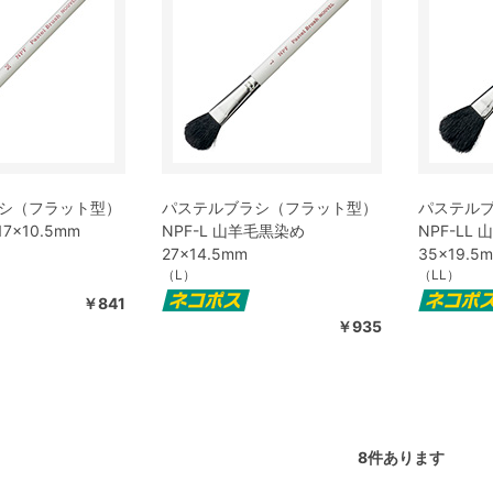
シ（フラット型）
パステルブラシ（フラット型）
パステル
17×10.5mm
NPF-L 山羊毛黒染め
NPF-LL
27×14.5mm
35×19.5
（L）
（LL）
￥841
￥935
8
件あります