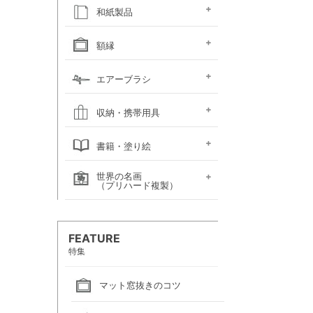
キャンソン
ホルベイン
ホルベイン
ホルベイン ウォーター
ホルベイン
ラウニー
ターレンス
W&N プロフェッショ
マルマン 図案シリーズ
マルマン
マルマン アーチスト
マルマン
マルマン アンチー
マルマン
マルマン
ラウニー アングル
コピック
アルシュ水彩紙
モンバルキャンソン
キャンソンXL
ワトソン水彩紙
ホワイトワトソン水彩紙
W&N コットマン水彩紙
マルマン ヴィフアール
マルマン ソーホー
マルマン 麻表紙
キャンソン ミ・タント
パステルワトソン
パステルマーメイド
ポストカード
カラージェッソペーパー
水彩色紙
和紙製品
ファインフェース
アルビレオ水彩紙
クレスター水彩紙
フォード水彩紙
アヴァロン水彩紙
ラングトン水彩紙
TACスケッチブック
ナル水彩紙
スケッチブック 並口
オリーブシリーズ厚口
メダリオン特厚口
クロッキーブック
クレイドクロッキー
セクションクロッキー
スタンダードクロッキー
パステルブック
ペーパーセレクション
色紙・タトウ紙・
和紙・絵絹・転写紙
日本画用麻紙ボールド
水墨画用紙
芳名帳・仮巻
額縁
ファイル
デッサン・水彩用額縁
デッサン・水彩用額縁
油彩用額縁 (木製)
仮額縁
軽量フレーム・イレパネ
色紙額
額用金具
エアーブラシ
(マット付)
(マット無し)
ハンドピース
コンプレッサー
システムパーツ（部品）
エアーブラシ関連用品
収納・携帯用具
カルトン・
ヴァンゴッホ
ナムラ
ホルベイン
マルマン
エプロン
書籍・塗り絵
ポートフォリオ
キャンバスバッグ
キャンバスバッグ
スケッチバッグ各種
スケッチバッグ
世界の名画
絵画関連書籍
塗り絵
（プリハード複製）
画家名（あ行）
画家名（か行）
画家名（さ行）
画家名（た行）
画家名（は行）
画家名（ま行）
画家名（や行）
画家名（ら行）
FEATURE
特集
マット窓抜きのコツ