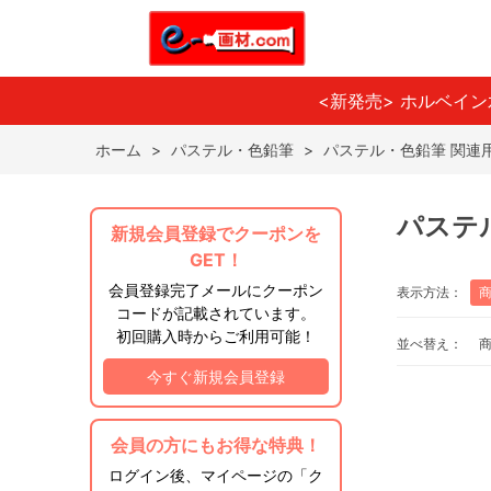
<新発売> ホルベイ
ホーム
>
パステル・色鉛筆
>
パステル・色鉛筆 関連
パステ
新規会員登録でクーポンを
GET！
会員登録完了メールにクーポン
表示方法：
コードが記載されています。
初回購入時からご利用可能！
並べ替え：
今すぐ新規会員登録
会員の方にもお得な特典！
ログイン後、マイページの「ク