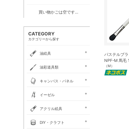
買い物かごは空です...
CATEGORY
カテゴリーから探す
油絵具
パステルブラ
NPF-M 馬毛 
e-画材.com油絵具
ホルベイン・
ホルベイン・
W＆N アーティスト・
クサカベ・
ヴェルネ 高品位油絵具
ホルベイン画用液
ミノー油絵具
ギルド油絵具
ラスター油絵具
クサカベ画用液
マツダ・スーパー油絵具
マツダ画用液
W＆N画用液
レンブラント油絵具
ヴァンゴッホ油絵具
ターレンス油絵具
ターレンス画用液
ターナー画溶液
（M）
クサカベ・専門家用油絵具
ターナー・マチソン油絵具
油彩道具類
お勧めセット
アーチスト油絵具
DUO水可溶性油絵具
オイルカラー AOC
スタンダードオイルカラー
リキテックス
ターレンス
ホルベイン
油壺・筆洗器・
イタリアンアートナイフ
パレットナイフ
カタリスト
パレット
キャンバス・パネル
ペインティングナイフ
ペインティングナイフ
ペンチングナイフ
チューブ絞り
フレデリックス
張り上げキャンバス
ロールキャンバス
キャンバスボード
木枠
キャンバス張り用具
木製パネル・水貼りテープ
イーゼル
メタリックキャンバス
アトリエイーゼル
デッサンイーゼル
ディスプレイイーゼル
野外イーゼル
卓上イーゼル
イーゼルボックス
アトリエキャビネット
イーゼル用品
アクリル絵具
ターナー
ターナーアクリル
リキテックスアクリル
リキテックスアクリル
リキテックス ガッシュ
リキテックス・
ホルベイン・
アムステルダム・
アムステルダム・
クサカベ・
ホルベイン・アクリリック
ホルベイン・アクリリック
ホルベイン・アクリリック
アムステルダム・アクリリ
アムステルダム・アクリル
布えのぐ
リキテックスリキッド
リキテックスプライム
クサカベ・アキーラ
アキーラ専用 メディウ
アクリル絵具廃液処理剤
ゴールデン ヘビーボデ
ゴールデン フルイド
ゴールデン ハイフロー
ゴールデン オープン
ゴールデン ソーフラッ
ゴールデン メディウム
ターナー・イベントカラー
リキテックスベーシックス
リキテックスバイオベース
ホルベイン・メディウム類
DIY・クラフト
アクリルガッシュ絵具
ガッシュ専用メディウム
絵具（レギュラー）
絵具（ソフト）
アクリリックプラス
メディウム類
アクリリックガッシュ
アクリリックカラー
アクリリックガッシュ
アキーラ ガッシュ
カラー［ヘビーボディ］
カラー ［フルイド］
カラー ［インク］
ックカラー エキスパート
絵具メディウム／補助材
ム
ィ
ト
ホルベイン・アクリリック