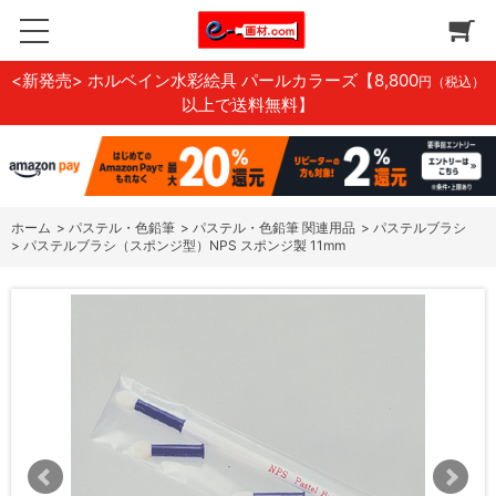
<新発売> ホルベイン水彩絵具 パールカラーズ
【8,800
円（税込）
以上で送料無料】
ホーム
>
パステル・色鉛筆
>
パステル・色鉛筆 関連用品
>
パステルブラシ
>
パステルブラシ（スポンジ型）NPS スポンジ製 11mm