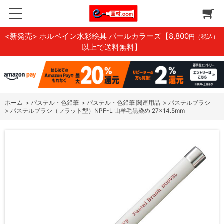
<新発売> ホルベイン水彩絵具 パールカラーズ
【8,800
円（税込）
以上で送料無料】
ホーム
>
パステル・色鉛筆
>
パステル・色鉛筆 関連用品
>
パステルブラシ
>
パステルブラシ（フラット型）NPF-L 山羊毛黒染め 27×14.5mm