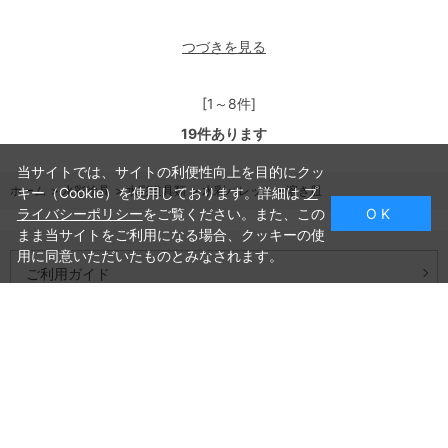
つづきを見る
[1～8件]
19
件あります
当サイトでは、サイトの利便性向上を目的にクッ
ホーム
>
水彩絵具
>
水彩道具類
>
水彩パレット・溶き皿
キー（Cookie）を使用しております。詳細は
プ
ライバシーポリシー
をご覧ください。また、この
O K
まま当サイトをご利用になる場合、クッキーの使
用に同意いただいたものとみなされます。
ご利用ガイド
よくあるご質問
お問い合わせ
会社概要