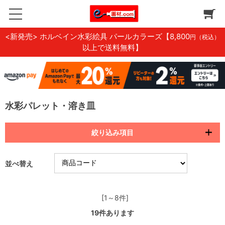
<新発売> ホルベイン水彩絵具 パールカラーズ
【8,800
円（税込）
以上で送料無料】
水彩パレット・溶き皿
絞り込み項目
並べ替え
[1～8件]
19
件あります