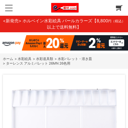
<新発売> ホルベイン水彩絵具 パールカラーズ
【8,800
円（税込）
以上で送料無料】
ホーム
>
水彩絵具
>
水彩道具類
>
水彩パレット・溶き皿
>
ターレンス アルミパレット 26MN 26色用