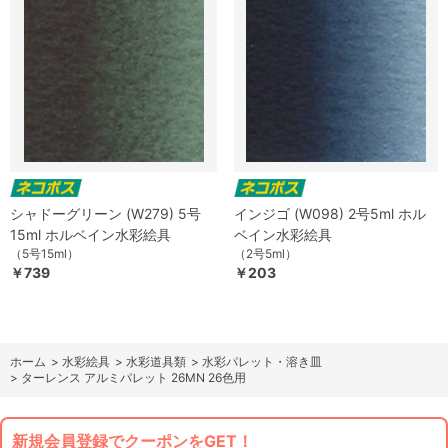
シャドーグリーン (W279) 5号
インジゴ (W098) 2号5ml ホル
15ml ホルベイン水彩絵具
ベイン水彩絵具
（5号15ml）
（2号5ml）
￥739
￥203
ホーム
>
水彩絵具
>
水彩道具類
>
水彩パレット・溶き皿
>
ターレンス アルミパレット 26MN 26色用
新規会員登録でクーポンをGET！