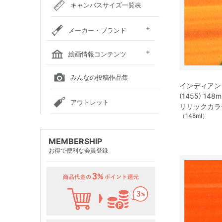
キャンバスサイズ一覧表
メーカー・ブランド
ホルベイン
クサカベ
レンブラント
ヴァンゴッホ
アムステルダム
リキテックス
ウィンザー＆ニュートン
ダーウェント
ターナー色彩
ファーバーカステル
吉祥
ナカガワ胡粉絵具
マルマン
瀬尾製額所
名村大成堂
マルオカ
すべてのメーカー・ブランド
絵画情報コンテンツ
全国の絵画教室一覧
全国の美術館一覧
全国の画廊一覧
みんなの投稿作品集
インディアン
(1455) 14
アウトレット
リリックカラ
（148ml）
MEMBERSHIP
お得で便利な会員登録