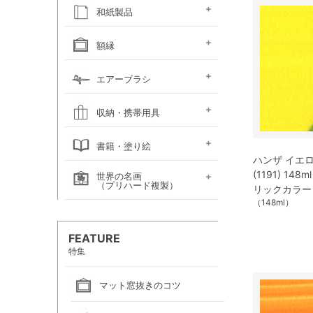
キャンソン
ホルベイン
ホルベイン
ホルベイン ウォーター
ホルベイン
ラウニー
ターレンス
W&N プロフェッショ
マルマン 図案シリーズ
マルマン
マルマン アーチスト
マルマン
マルマン アンチー
マルマン
マルマン
ラウニー アングル
コピック
アルシュ水彩紙
モンバルキャンソン
キャンソンXL
ワトソン水彩紙
ホワイトワトソン水彩紙
W&N コットマン水彩紙
マルマン ヴィフアール
マルマン ソーホー
マルマン 麻表紙
キャンソン ミ・タント
パステルワトソン
パステルマーメイド
ポストカード
カラージェッソペーパー
水彩色紙
和紙製品
ファインフェース
アルビレオ水彩紙
クレスター水彩紙
フォード水彩紙
アヴァロン水彩紙
ラングトン水彩紙
TACスケッチブック
ナル水彩紙
スケッチブック 並口
オリーブシリーズ厚口
メダリオン特厚口
クロッキーブック
クレイドクロッキー
セクションクロッキー
スタンダードクロッキー
パステルブック
ペーパーセレクション
色紙・タトウ紙・
和紙・絵絹・転写紙
日本画用麻紙ボールド
水墨画用紙
芳名帳・仮巻
額縁
ファイル
デッサン・水彩用額縁
デッサン・水彩用額縁
油彩用額縁 (木製)
仮額縁
軽量フレーム・イレパネ
色紙額
額用金具
エアーブラシ
(マット付)
(マット無し)
ハンドピース
コンプレッサー
システムパーツ（部品）
エアーブラシ関連用品
収納・携帯用具
カルトン・
ヴァンゴッホ
ナムラ
ホルベイン
マルマン
エプロン
書籍・塗り絵
ポートフォリオ
キャンバスバッグ
キャンバスバッグ
スケッチバッグ各種
スケッチバッグ
ハンザ イエ
(1191) 14
世界の名画
絵画関連書籍
塗り絵
（プリハード複製）
リックカラー
（148ml）
画家名（あ行）
画家名（か行）
画家名（さ行）
画家名（た行）
画家名（は行）
画家名（ま行）
画家名（や行）
画家名（ら行）
FEATURE
特集
マット窓抜きのコツ