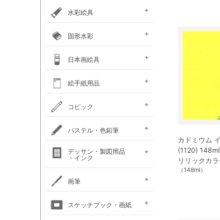
カラー ［イリデッセンス］
ガラスペイント
ベトンペースト
布えのぐ
ステッチカラー
オーブン陶土
水彩絵具
e-画材.com特選水彩
クサカベ・
ホルベイン不透明水彩
ホルベイン水彩用
W＆N プロフェッショナル・
ハルモニア分離水彩絵具
シングルピグメント
レンブラント水彩絵具
ゴールデン QoR(コア)
ホルベイン透明水彩絵具
ダニエルスミス
水彩道具類
マスク液
ターナー・ポスターカラー
固形水彩
セット
専門家用透明水彩絵具
絵具（ガッシュ）
メディウム・他
ウォーターカラー(PWC)
チューブ
W&N コットマン
クサカベ・シャイン
クサカベ・マカロン
レンブラント
ヴァンゴッホ
W&N プロフェッショナル・
ホルベイン・パンカラー
ゴールデン QoR(コア)
プチカラー 透明固形水
水彩道具類
ホルベイン・ケーキカラー
FINETEC(ファインテック)
ダニエルスミス ハーフパ
日本画絵具
ウォーターカラー(CWC)
パール固形水彩絵具
カラー固形水彩
固形透明水彩絵具
固形透明水彩絵具
ウォーターカラー(PWC)
彩
ン
ハーフパン
ナカガワ（鳳凰）
ナカガワ（鳳凰）
絵膠・明礬・礬水
ナカガワ水飛胡粉
吉祥水干絵具
吉祥チューブ水干絵具
吉祥 日本画用顔料
金泥・銀泥・箔類
顔彩角皿
顔彩鉄鉢
墨彩画セット
日本画墨
日本画道具類
ナカガワ 日本画キット
呉竹 顔彩
絵手紙用品
新岩絵具
天然岩絵具
(糊剤・目止め剤)
水筆ぺん・筆ペン・
絵手紙セット
フィス顔彩パレット
顔彩深美
はがき・絵手紙帳
コピック
絵手紙用
コピック マルチライナ
コピック スケッチ
コピック チャオ
コピック クラシック
コピック アクレア
パステル・色鉛筆
ープラス
カドミウム 
パステルセット
パステルセット
オイルパステル・
パステル・色鉛筆
(1120) 14
デッサン・製図用品
パンパステル
パステル鉛筆セット
水彩色鉛筆セット
チョークアート
色鉛筆セット
・インク
（ハード）
（ソフト）
クレパス・クレヨン
関連用品
リリックカラ
（148ml）
練りゴム・
鉛筆セット
画用木炭
モデル人形
ロットリング
W&N ドローイングインク
画筆
デッサン関連用品
油彩用フィルバート
面相筆
彩色筆
隈取筆
仕立筆
山馬筆
連筆
平筆
刷毛
水筆ぺん・筆ペン・
油彩筆セット
油彩用ラウンド（丸筆）
油彩用フラット（平筆）
油彩用ファン（扇型）
油絵用刷毛
水彩筆セット
水彩用ラウンド（丸筆）
水彩用フラット（平筆）
化粧筆
スケッチブック・画紙
（丸平筆）
（日本画・デザイン用）
（日本画・デザイン用）
（日本画・デザイン用）
（日本画・デザイン用）
（日本画・デザイン用）
（日本画・デザイン用）
（日本画・デザイン用）
（日本画・デザイン用）
絵手紙用筆