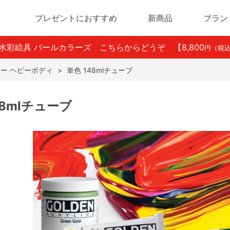
プレゼントにおすすめ
新商品
ブラン
ン水彩絵具 パールカラーズ こちらからどうぞ
【8,800
円（税
ー ヘビーボディ
>
単色 148mlチューブ
48mlチューブ