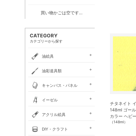
買い物かごは空です...
CATEGORY
カテゴリーから探す
油絵具
e-画材.com油絵具
ホルベイン・
ホルベイン・
W＆N アーティスト・
クサカベ・
ヴェルネ 高品位油絵具
ホルベイン画用液
ミノー油絵具
ギルド油絵具
ラスター油絵具
クサカベ画用液
マツダ・スーパー油絵具
マツダ画用液
W＆N画用液
レンブラント油絵具
ヴァンゴッホ油絵具
ターレンス油絵具
ターレンス画用液
ターナー画溶液
クサカベ・専門家用油絵具
ターナー・マチソン油絵具
油彩道具類
お勧めセット
アーチスト油絵具
DUO水可溶性油絵具
オイルカラー AOC
スタンダードオイルカラー
リキテックス
ターレンス
ホルベイン
油壺・筆洗器・
イタリアンアートナイフ
パレットナイフ
カタリスト
パレット
キャンバス・パネル
ペインティングナイフ
ペインティングナイフ
ペンチングナイフ
チューブ絞り
フレデリックス
張り上げキャンバス
ロールキャンバス
キャンバスボード
木枠
キャンバス張り用具
木製パネル・水貼りテープ
イーゼル
メタリックキャンバス
チタネイト イエ
148ml ゴ
アトリエイーゼル
デッサンイーゼル
ディスプレイイーゼル
野外イーゼル
卓上イーゼル
イーゼルボックス
アトリエキャビネット
イーゼル用品
アクリル絵具
カラー ヘビ
（148ml）
ターナー
ターナーアクリル
リキテックスアクリル
リキテックスアクリル
リキテックス ガッシュ
リキテックス・
ホルベイン・
アムステルダム・
アムステルダム・
クサカベ・
ホルベイン・アクリリック
ホルベイン・アクリリック
ホルベイン・アクリリック
アムステルダム・アクリリ
アムステルダム・アクリル
布えのぐ
リキテックスリキッド
リキテックスプライム
クサカベ・アキーラ
アキーラ専用 メディウ
アクリル絵具廃液処理剤
ゴールデン ヘビーボデ
ゴールデン フルイド
ゴールデン ハイフロー
ゴールデン オープン
ゴールデン ソーフラッ
ゴールデン メディウム
ターナー・イベントカラー
リキテックスベーシックス
リキテックスバイオベース
ホルベイン・メディウム類
DIY・クラフト
アクリルガッシュ絵具
ガッシュ専用メディウム
絵具（レギュラー）
絵具（ソフト）
アクリリックプラス
メディウム類
アクリリックガッシュ
アクリリックカラー
アクリリックガッシュ
アキーラ ガッシュ
カラー［ヘビーボディ］
カラー ［フルイド］
カラー ［インク］
ックカラー エキスパート
絵具メディウム／補助材
ム
ィ
ト
ホルベイン・アクリリック