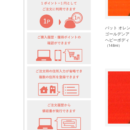
バット オレンジ 
ゴールデンア
ヘビーボディ
（148ml）