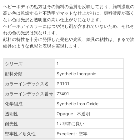
ヘビーボディの処方はその顔料の品質を反映しており、顔料濃度の
高い色は乾燥すると不透明でマットな仕上がりに、顔料濃度が高く
ない色は光沢と透明度の高い仕上がりになります。
ヘビーボディカラーにはつや消し剤が含まれていないため、それぞ
れの色の光沢は異なります。
顔料の特性を十分に発揮した発色や光沢、絵具の粘性は、まるで油
絵具のような色彩と表現を実現します。
シリーズ
1
顔料分類
Synthetic Inorganic
カラーインデックス名
PR101
カラーインデックス番号
77491
化学組成
Synthetic Iron Oxide
透明性
Opaque : 不透明
耐光性
1 : 非常に良い
堅牢性／耐久性
Excellent : 堅牢