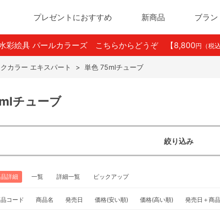
プレゼントにおすすめ
新商品
ブラン
ン水彩絵具 パールカラーズ こちらからどうぞ
【8,800
円（税
クカラー エキスパート
>
単色 75mlチューブ
5mlチューブ
絞り込み
商品詳細
一覧
詳細一覧
ピックアップ
商品コード
商品名
発売日
価格(安い順)
価格(高い順)
発売日＋商