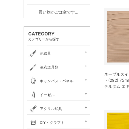
買い物かごは空です...
CATEGORY
カテゴリーから探す
油絵具
e-画材.com油絵具
ホルベイン・
ホルベイン・
W＆N アーティスト・
クサカベ・
ヴェルネ 高品位油絵具
ホルベイン画用液
ミノー油絵具
ギルド油絵具
ラスター油絵具
クサカベ画用液
マツダ・スーパー油絵具
マツダ画用液
W＆N画用液
レンブラント油絵具
ヴァンゴッホ油絵具
ターレンス油絵具
ターレンス画用液
ターナー画溶液
クサカベ・専門家用油絵具
ターナー・マチソン油絵具
油彩道具類
お勧めセット
アーチスト油絵具
DUO水可溶性油絵具
オイルカラー AOC
スタンダードオイルカラー
ネープルスイ
リキテックス
ターレンス
ホルベイン
油壺・筆洗器・
イタリアンアートナイフ
パレットナイフ
カタリスト
パレット
ト(292) 7
キャンバス・パネル
ペインティングナイフ
ペインティングナイフ
ペンチングナイフ
チューブ絞り
テルダム エ
フレデリックス
張り上げキャンバス
ロールキャンバス
キャンバスボード
木枠
キャンバス張り用具
木製パネル・水貼りテープ
イーゼル
メタリックキャンバス
アトリエイーゼル
デッサンイーゼル
ディスプレイイーゼル
野外イーゼル
卓上イーゼル
イーゼルボックス
アトリエキャビネット
イーゼル用品
アクリル絵具
ターナー
ターナーアクリル
リキテックスアクリル
リキテックスアクリル
リキテックス ガッシュ
リキテックス・
ホルベイン・
アムステルダム・
アムステルダム・
クサカベ・
ホルベイン・アクリリック
ホルベイン・アクリリック
ホルベイン・アクリリック
アムステルダム・アクリリ
アムステルダム・アクリル
布えのぐ
リキテックスリキッド
リキテックスプライム
クサカベ・アキーラ
アキーラ専用 メディウ
アクリル絵具廃液処理剤
ゴールデン ヘビーボデ
ゴールデン フルイド
ゴールデン ハイフロー
ゴールデン オープン
ゴールデン ソーフラッ
ゴールデン メディウム
ターナー・イベントカラー
リキテックスベーシックス
リキテックスバイオベース
ホルベイン・メディウム類
DIY・クラフト
アクリルガッシュ絵具
ガッシュ専用メディウム
絵具（レギュラー）
絵具（ソフト）
アクリリックプラス
メディウム類
アクリリックガッシュ
アクリリックカラー
アクリリックガッシュ
アキーラ ガッシュ
カラー［ヘビーボディ］
カラー ［フルイド］
カラー ［インク］
ックカラー エキスパート
絵具メディウム／補助材
ム
ィ
ト
ホルベイン・アクリリック