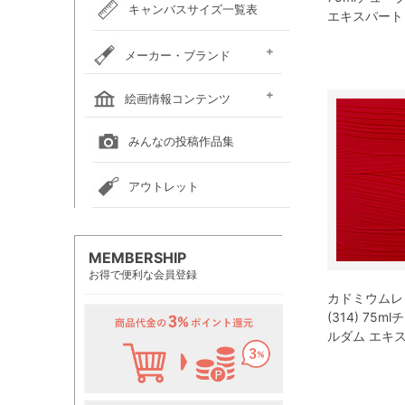
キャンバスサイズ一覧表
エキスパート
メーカー・ブランド
ホルベイン
クサカベ
レンブラント
ヴァンゴッホ
アムステルダム
リキテックス
ウィンザー＆ニュートン
ダーウェント
ターナー色彩
ファーバーカステル
吉祥
ナカガワ胡粉絵具
マルマン
瀬尾製額所
名村大成堂
マルオカ
すべてのメーカー・ブランド
絵画情報コンテンツ
全国の絵画教室一覧
全国の美術館一覧
全国の画廊一覧
みんなの投稿作品集
アウトレット
MEMBERSHIP
お得で便利な会員登録
カドミウムレ
(314) 75
ルダム エキ