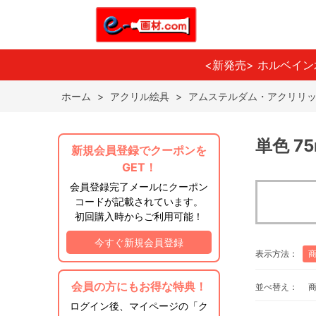
<新発売> ホルベイ
ホーム
>
アクリル絵具
>
アムステルダム・アクリリッ
単色 7
新規会員登録でクーポンを
GET！
会員登録完了メールにクーポン
コードが記載されています。
初回購入時からご利用可能！
今すぐ新規会員登録
表示方法：
会員の方にもお得な特典！
並べ替え：
ログイン後、マイページの「ク