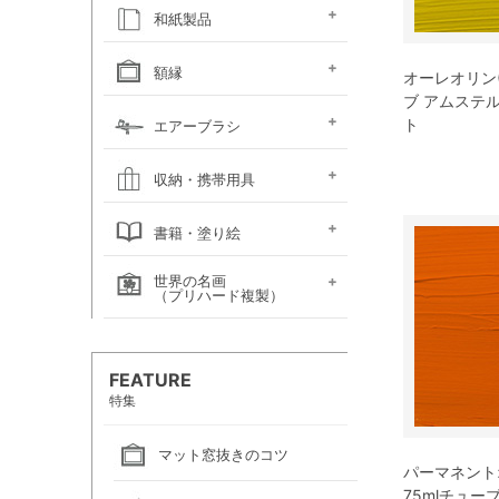
キャンソン
ホルベイン
ホルベイン
ホルベイン ウォーター
ホルベイン
ラウニー
ターレンス
W&N プロフェッショ
マルマン 図案シリーズ
マルマン
マルマン アーチスト
マルマン
マルマン アンチー
マルマン
マルマン
ラウニー アングル
コピック
アルシュ水彩紙
モンバルキャンソン
キャンソンXL
ワトソン水彩紙
ホワイトワトソン水彩紙
W&N コットマン水彩紙
マルマン ヴィフアール
マルマン ソーホー
マルマン 麻表紙
キャンソン ミ・タント
パステルワトソン
パステルマーメイド
ポストカード
カラージェッソペーパー
水彩色紙
和紙製品
ファインフェース
アルビレオ水彩紙
クレスター水彩紙
フォード水彩紙
アヴァロン水彩紙
ラングトン水彩紙
TACスケッチブック
ナル水彩紙
スケッチブック 並口
オリーブシリーズ厚口
メダリオン特厚口
クロッキーブック
クレイドクロッキー
セクションクロッキー
スタンダードクロッキー
パステルブック
ペーパーセレクション
色紙・タトウ紙・
和紙・絵絹・転写紙
日本画用麻紙ボールド
水墨画用紙
芳名帳・仮巻
額縁
オーレオリン(2
ファイル
ブ アムステ
デッサン・水彩用額縁
デッサン・水彩用額縁
油彩用額縁 (木製)
仮額縁
軽量フレーム・イレパネ
色紙額
額用金具
ト
エアーブラシ
(マット付)
(マット無し)
ハンドピース
コンプレッサー
システムパーツ（部品）
エアーブラシ関連用品
収納・携帯用具
カルトン・
ヴァンゴッホ
ナムラ
ホルベイン
マルマン
エプロン
書籍・塗り絵
ポートフォリオ
キャンバスバッグ
キャンバスバッグ
スケッチバッグ各種
スケッチバッグ
世界の名画
絵画関連書籍
塗り絵
（プリハード複製）
画家名（あ行）
画家名（か行）
画家名（さ行）
画家名（た行）
画家名（は行）
画家名（ま行）
画家名（や行）
画家名（ら行）
FEATURE
特集
マット窓抜きのコツ
パーマネントオ
75mlチュー