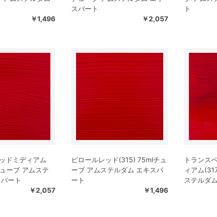
スパート
ト
￥1,496
￥2,057
ッドミディアム
ピロールレッド(315) 75mlチュ
トランス
mlチューブ アムステ
ーブ アムステルダム エキスパ
ィアム(31
スパート
ート
ステルダム
￥2,057
￥1,496