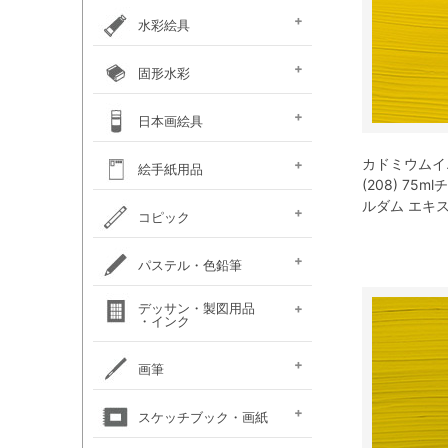
カラー ［イリデッセンス］
ガラスペイント
ベトンペースト
布えのぐ
ステッチカラー
オーブン陶土
水彩絵具
e-画材.com特選水彩
クサカベ・
ホルベイン不透明水彩
ホルベイン水彩用
W＆N プロフェッショナル・
ハルモニア分離水彩絵具
シングルピグメント
レンブラント水彩絵具
ゴールデン QoR(コア)
ホルベイン透明水彩絵具
ダニエルスミス
水彩道具類
マスク液
ターナー・ポスターカラー
固形水彩
セット
専門家用透明水彩絵具
絵具（ガッシュ）
メディウム・他
ウォーターカラー(PWC)
チューブ
W&N コットマン
クサカベ・シャイン
クサカベ・マカロン
レンブラント
ヴァンゴッホ
W&N プロフェッショナル・
ホルベイン・パンカラー
ゴールデン QoR(コア)
プチカラー 透明固形水
水彩道具類
ホルベイン・ケーキカラー
FINETEC(ファインテック)
ダニエルスミス ハーフパ
日本画絵具
ウォーターカラー(CWC)
パール固形水彩絵具
カラー固形水彩
固形透明水彩絵具
固形透明水彩絵具
ウォーターカラー(PWC)
彩
ン
ハーフパン
ナカガワ（鳳凰）
ナカガワ（鳳凰）
絵膠・明礬・礬水
カドミウムイ
ナカガワ水飛胡粉
吉祥水干絵具
吉祥チューブ水干絵具
吉祥 日本画用顔料
金泥・銀泥・箔類
顔彩角皿
顔彩鉄鉢
墨彩画セット
日本画墨
日本画道具類
ナカガワ 日本画キット
呉竹 顔彩
絵手紙用品
新岩絵具
天然岩絵具
(糊剤・目止め剤)
(208) 75
ルダム エキ
水筆ぺん・筆ペン・
絵手紙セット
フィス顔彩パレット
顔彩深美
はがき・絵手紙帳
コピック
絵手紙用
コピック マルチライナ
コピック スケッチ
コピック チャオ
コピック クラシック
コピック アクレア
パステル・色鉛筆
ープラス
パステルセット
パステルセット
オイルパステル・
パステル・色鉛筆
デッサン・製図用品
パンパステル
パステル鉛筆セット
水彩色鉛筆セット
チョークアート
色鉛筆セット
・インク
（ハード）
（ソフト）
クレパス・クレヨン
関連用品
練りゴム・
鉛筆セット
画用木炭
モデル人形
ロットリング
W&N ドローイングインク
画筆
デッサン関連用品
油彩用フィルバート
面相筆
彩色筆
隈取筆
仕立筆
山馬筆
連筆
平筆
刷毛
水筆ぺん・筆ペン・
油彩筆セット
油彩用ラウンド（丸筆）
油彩用フラット（平筆）
油彩用ファン（扇型）
油絵用刷毛
水彩筆セット
水彩用ラウンド（丸筆）
水彩用フラット（平筆）
化粧筆
スケッチブック・画紙
（丸平筆）
（日本画・デザイン用）
（日本画・デザイン用）
（日本画・デザイン用）
（日本画・デザイン用）
（日本画・デザイン用）
（日本画・デザイン用）
（日本画・デザイン用）
（日本画・デザイン用）
絵手紙用筆