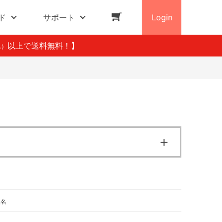
ド
サポート
Login
以上で送料無料！】
込）
品名