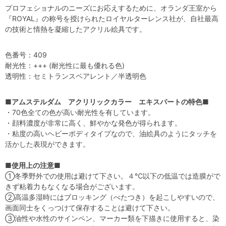
プロフェショナルのニーズにお応えするために、オランダ王室から
『ROYAL』の称号を授けられたロイヤルターレンス社が、自社最高
の技術と情熱を凝縮したアクリル絵具です。
色番号：409
耐光性：+++ (耐光性に最も優れる色)
透明性：セミトランスペアレント／半透明色
■アムステルダム アクリリックカラー エキスパートの特色■
・70色全ての色が高い耐光性を有しています。
・顔料濃度が非常に高く、鮮やかな発色が得られます。
・粘度の高いヘビーボディタイプなので、油絵具のようにタッチを
活かした表現ができます。
■使用上の注意■
①冬季野外での使用は避けて下さい。４℃以下の低温では造膜がで
きず粘着力もなくなる場合がございます。
②高温多湿時にはブロッキング（べたつき）を起こしやすいので、
画面同士をくっつけて保存することは避けて下さい。
③油性や水性のサインペン、マーカー類を下描きに使用すると、染