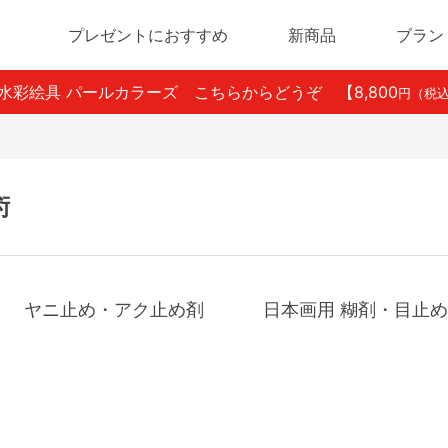
プレゼントにおすすめ
新商品
ブラン
ン水彩絵具 パールカラーズ こちらからどうぞ
【8,800
円（税
術
ヤニ止め・アク止め剤
日本画用 糊剤・目止