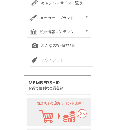
キャンバスサイズ一覧表
メーカー・ブランド
ホルベイン
クサカベ
レンブラント
ヴァンゴッホ
アムステルダム
リキテックス
ウィンザー＆ニュートン
ダーウェント
ターナー色彩
ファーバーカステル
吉祥
ナカガワ胡粉絵具
マルマン
瀬尾製額所
名村大成堂
マルオカ
すべてのメーカー・ブランド
絵画情報コンテンツ
全国の絵画教室一覧
全国の美術館一覧
全国の画廊一覧
みんなの投稿作品集
アウトレット
MEMBERSHIP
お得で便利な会員登録