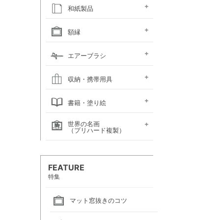
キャンソン
ホルベイン
ホルベイン
ホルベイン ウォーター
ホルベイン
ラウニー
ターレンス
W&N プロフェッショ
マルマン 図案シリーズ
マルマン
マルマン アーチスト
マルマン
マルマン アンチー
マルマン
マルマン
ラウニー アングル
コピック
アルシュ水彩紙
モンバルキャンソン
キャンソンXL
ワトソン水彩紙
ホワイトワトソン水彩紙
W&N コットマン水彩紙
マルマン ヴィフアール
マルマン ソーホー
マルマン 麻表紙
キャンソン ミ・タント
パステルワトソン
パステルマーメイド
ポストカード
カラージェッソペーパー
水彩色紙
和紙製品
ファインフェース
アルビレオ水彩紙
クレスター水彩紙
フォード水彩紙
アヴァロン水彩紙
ラングトン水彩紙
TACスケッチブック
ナル水彩紙
スケッチブック 並口
オリーブシリーズ厚口
メダリオン特厚口
クロッキーブック
クレイドクロッキー
セクションクロッキー
スタンダードクロッキー
パステルブック
ペーパーセレクション
色紙・タトウ紙・
和紙・絵絹・転写紙
日本画用麻紙ボールド
水墨画用紙
芳名帳・仮巻
額縁
ファイル
デッサン・水彩用額縁
デッサン・水彩用額縁
油彩用額縁 (木製)
仮額縁
軽量フレーム・イレパネ
色紙額
額用金具
エアーブラシ
(マット付)
(マット無し)
ハンドピース
コンプレッサー
システムパーツ（部品）
エアーブラシ関連用品
収納・携帯用具
カルトン・
ヴァンゴッホ
ナムラ
ホルベイン
マルマン
エプロン
書籍・塗り絵
ポートフォリオ
キャンバスバッグ
キャンバスバッグ
スケッチバッグ各種
スケッチバッグ
世界の名画
絵画関連書籍
塗り絵
（プリハード複製）
画家名（あ行）
画家名（か行）
画家名（さ行）
画家名（た行）
画家名（は行）
画家名（ま行）
画家名（や行）
画家名（ら行）
FEATURE
特集
マット窓抜きのコツ