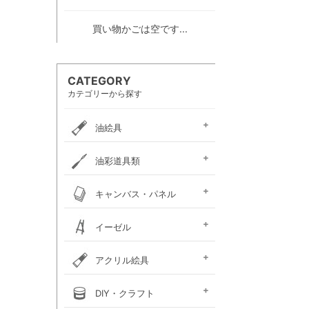
買い物かごは空です...
CATEGORY
カテゴリーから探す
油絵具
e-画材.com油絵具
ホルベイン・
ホルベイン・
W＆N アーティスト・
クサカベ・
ヴェルネ 高品位油絵具
ホルベイン画用液
ミノー油絵具
ギルド油絵具
ラスター油絵具
クサカベ画用液
マツダ・スーパー油絵具
マツダ画用液
W＆N画用液
レンブラント油絵具
ヴァンゴッホ油絵具
ターレンス油絵具
ターレンス画用液
ターナー画溶液
クサカベ・専門家用油絵具
ターナー・マチソン油絵具
油彩道具類
お勧めセット
アーチスト油絵具
DUO水可溶性油絵具
オイルカラー AOC
スタンダードオイルカラー
リキテックス
ターレンス
ホルベイン
油壺・筆洗器・
イタリアンアートナイフ
パレットナイフ
カタリスト
パレット
キャンバス・パネル
ペインティングナイフ
ペインティングナイフ
ペンチングナイフ
チューブ絞り
フレデリックス
張り上げキャンバス
ロールキャンバス
キャンバスボード
木枠
キャンバス張り用具
木製パネル・水貼りテープ
イーゼル
メタリックキャンバス
アトリエイーゼル
デッサンイーゼル
ディスプレイイーゼル
野外イーゼル
卓上イーゼル
イーゼルボックス
アトリエキャビネット
イーゼル用品
アクリル絵具
ターナー
ターナーアクリル
リキテックスアクリル
リキテックスアクリル
リキテックス ガッシュ
リキテックス・
ホルベイン・
アムステルダム・
アムステルダム・
クサカベ・
ホルベイン・アクリリック
ホルベイン・アクリリック
ホルベイン・アクリリック
アムステルダム・アクリリ
アムステルダム・アクリル
布えのぐ
リキテックスリキッド
リキテックスプライム
クサカベ・アキーラ
アキーラ専用 メディウ
アクリル絵具廃液処理剤
ゴールデン ヘビーボデ
ゴールデン フルイド
ゴールデン ハイフロー
ゴールデン オープン
ゴールデン ソーフラッ
ゴールデン メディウム
ターナー・イベントカラー
リキテックスベーシックス
リキテックスバイオベース
ホルベイン・メディウム類
DIY・クラフト
アクリルガッシュ絵具
ガッシュ専用メディウム
絵具（レギュラー）
絵具（ソフト）
アクリリックプラス
メディウム類
アクリリックガッシュ
アクリリックカラー
アクリリックガッシュ
アキーラ ガッシュ
カラー［ヘビーボディ］
カラー ［フルイド］
カラー ［インク］
ックカラー エキスパート
絵具メディウム／補助材
ム
ィ
ト
ホルベイン・アクリリック