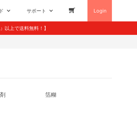
ド
サポート
Login
以上で送料無料！】
込）
め剤
箔糊