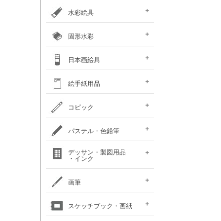
カラー ［イリデッセンス］
ガラスペイント
ベトンペースト
布えのぐ
ステッチカラー
オーブン陶土
水彩絵具
e-画材.com特選水彩
クサカベ・
ホルベイン不透明水彩
ホルベイン水彩用
W＆N プロフェッショナル・
ハルモニア分離水彩絵具
シングルピグメント
レンブラント水彩絵具
ゴールデン QoR(コア)
ホルベイン透明水彩絵具
ダニエルスミス
水彩道具類
マスク液
ターナー・ポスターカラー
固形水彩
セット
専門家用透明水彩絵具
絵具（ガッシュ）
メディウム・他
ウォーターカラー(PWC)
チューブ
W&N コットマン
クサカベ・シャイン
クサカベ・マカロン
レンブラント
ヴァンゴッホ
W&N プロフェッショナル・
ホルベイン・パンカラー
ゴールデン QoR(コア)
プチカラー 透明固形水
水彩道具類
ホルベイン・ケーキカラー
FINETEC(ファインテック)
ダニエルスミス ハーフパ
日本画絵具
ウォーターカラー(CWC)
パール固形水彩絵具
カラー固形水彩
固形透明水彩絵具
固形透明水彩絵具
ウォーターカラー(PWC)
彩
ン
ハーフパン
ナカガワ（鳳凰）
ナカガワ（鳳凰）
絵膠・明礬・礬水
ナカガワ水飛胡粉
吉祥水干絵具
吉祥チューブ水干絵具
吉祥 日本画用顔料
金泥・銀泥・箔類
顔彩角皿
顔彩鉄鉢
墨彩画セット
日本画墨
日本画道具類
ナカガワ 日本画キット
呉竹 顔彩
絵手紙用品
新岩絵具
天然岩絵具
(糊剤・目止め剤)
水筆ぺん・筆ペン・
絵手紙セット
フィス顔彩パレット
顔彩深美
はがき・絵手紙帳
コピック
絵手紙用
コピック マルチライナ
コピック スケッチ
コピック チャオ
コピック クラシック
コピック アクレア
パステル・色鉛筆
ープラス
パステルセット
パステルセット
オイルパステル・
パステル・色鉛筆
デッサン・製図用品
パンパステル
パステル鉛筆セット
水彩色鉛筆セット
チョークアート
色鉛筆セット
・インク
（ハード）
（ソフト）
クレパス・クレヨン
関連用品
練りゴム・
鉛筆セット
画用木炭
モデル人形
ロットリング
W&N ドローイングインク
画筆
デッサン関連用品
油彩用フィルバート
面相筆
彩色筆
隈取筆
仕立筆
山馬筆
連筆
平筆
刷毛
水筆ぺん・筆ペン・
油彩筆セット
油彩用ラウンド（丸筆）
油彩用フラット（平筆）
油彩用ファン（扇型）
油絵用刷毛
水彩筆セット
水彩用ラウンド（丸筆）
水彩用フラット（平筆）
化粧筆
スケッチブック・画紙
（丸平筆）
（日本画・デザイン用）
（日本画・デザイン用）
（日本画・デザイン用）
（日本画・デザイン用）
（日本画・デザイン用）
（日本画・デザイン用）
（日本画・デザイン用）
（日本画・デザイン用）
絵手紙用筆