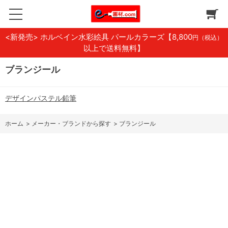
<新発売> ホルベイン水彩絵具 パールカラーズ
【8,800
円（税込）
以上で送料無料】
ブランジール
デザインパステル鉛筆
ホーム
>
メーカー・ブランドから探す
>
ブランジール