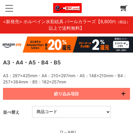
<新発売> ホルベイン水彩絵具 パールカラーズ
【8,800
円（税込）
以上で送料無料】
A3・A4・A5・B4・B5
A3：297×420mm・A4：210×297mm・A5：148×210mm・B4：
257×364mm・B5：182×257mm
絞り込み項目
並べ替え
[1～8件]