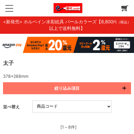
<新発売> ホルベイン水彩絵具 パールカラーズ
【8,800
円（税込）
以上で送料無料】
太子
378×288mm
絞り込み項目
並べ替え
[1～8件]