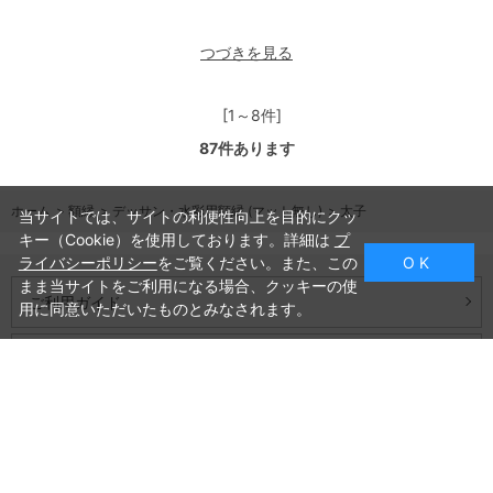
つづきを見る
[1～8件]
87
件あります
ホーム
>
額縁
>
デッサン・水彩用額縁 (マット無し)
>
太子
当サイトでは、サイトの利便性向上を目的にクッ
キー（Cookie）を使用しております。詳細は
プ
ライバシーポリシー
をご覧ください。また、この
O K
まま当サイトをご利用になる場合、クッキーの使
ご利用ガイド
用に同意いただいたものとみなされます。
よくあるご質問
お問い合わせ
会社概要