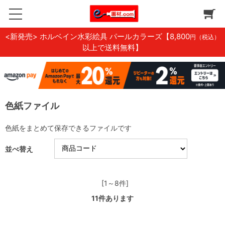
<新発売> ホルベイン水彩絵具 パールカラーズ
【8,800
円（税込）
以上で送料無料】
色紙ファイル
色紙をまとめて保存できるファイルです
並べ替え
[1～8件]
11
件あります