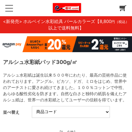
<新発売> ホルベイン水彩絵具 パールカラーズ
【8,800
円（税込）
以上で送料無料】
アルシュ水彩紙パッド300g/㎡
アルシュ水彩紙は誕生以来５００年にわたり、最高の芸術作品に使
われております。アングル、ピカソ、ドガ、ミロをはじめ、世界中
のアーチストに愛され続けてきました。１００％コットンで中性、
あらゆる酸性劣化を防ぎます。自然な白さと独特の紙肌を備えたア
ルシュ紙は、世界一の水彩紙としてユーザーの信頼を得ています。
並べ替え