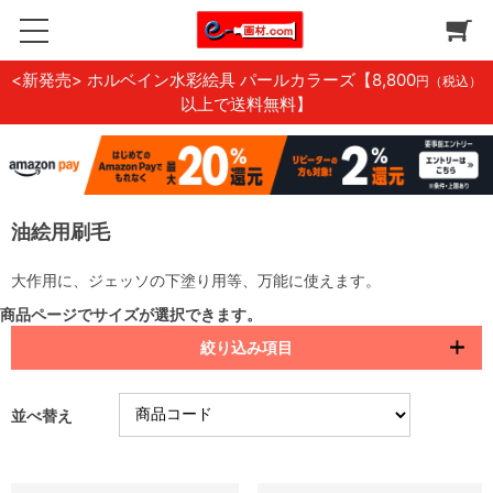
<新発売> ホルベイン水彩絵具 パールカラーズ
【8,800
円（税込）
以上で送料無料】
油絵用刷毛
大作用に、ジェッソの下塗り用等、万能に使えます。
商品ページでサイズが選択できます。
絞り込み項目
並べ替え