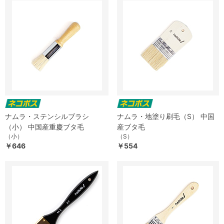
ナムラ・ステンシルブラシ
ナムラ・地塗り刷毛（S） 中国
（小） 中国産重慶ブタ毛
産ブタ毛
（小）
（S）
￥646
￥554