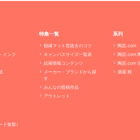
特集一覧
系列
額縁マット窓抜きのコツ
陶芸.com
・インク
キャンバスサイズ一覧表
陶芸.com
絵画情報コンテンツ
陶芸.com
紙
メーカー・ブランドから探
酒蔵 鞍
す
みんなの投稿作品
アウトレット
ード複製）