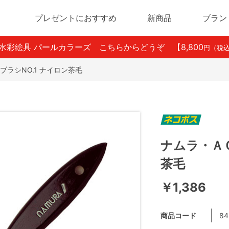
プレゼントにおすすめ
新商品
ブラン
ン水彩絵具 パールカラーズ こちらからどうぞ
【8,800
円（税
ラシNO.1 ナイロン茶毛
ナムラ・ＡＣ
茶毛
￥1,386
商品コード
84