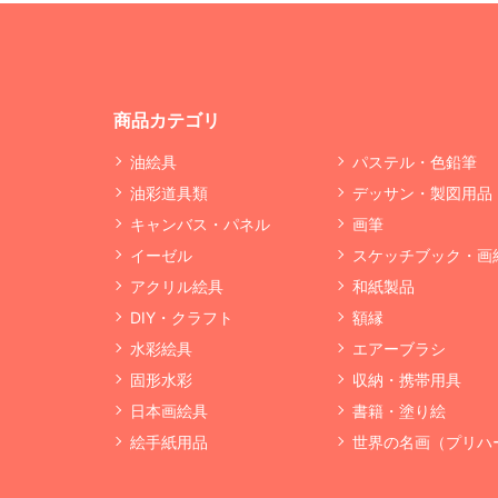
商品カテゴリ
油絵具
パステル・色鉛筆
油彩道具類
デッサン・製図用品
キャンバス・パネル
画筆
イーゼル
スケッチブック・画
アクリル絵具
和紙製品
DIY・クラフト
額縁
水彩絵具
エアーブラシ
固形水彩
収納・携帯用具
日本画絵具
書籍・塗り絵
絵手紙用品
世界の名画（プリハ