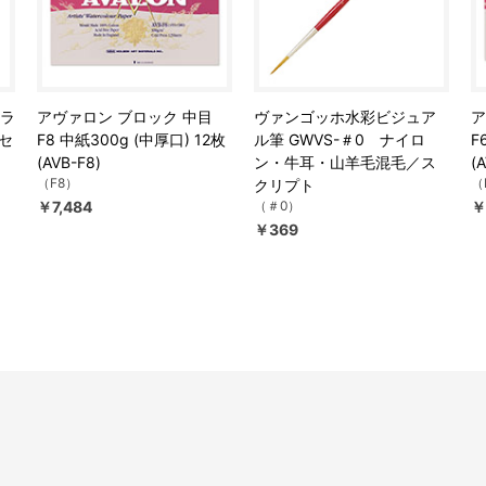
 ラ
アヴァロン ブロック 中目
ヴァンゴッホ水彩ビジュア
ア
ーセ
F8 中紙300g (中厚口) 12枚
ル筆 GWVS-＃0 ナイロ
F
(AVB-F8)
ン・牛耳・山羊毛混毛／ス
(
（F8）
（
クリプト
￥7,484
（＃0）
￥
￥369