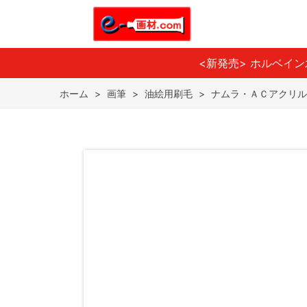
<新発売> ホルベイ
ホーム
>
画筆
>
油絵用刷毛
>
ナムラ・ＡＣアクリルブ