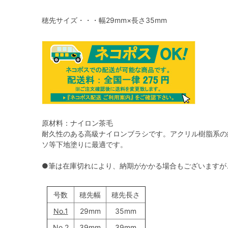
穂先サイズ・・・幅29mm×長さ35mm
原材料：ナイロン茶毛
耐久性のある高級ナイロンブラシです。アクリル樹脂系の
ソ等下地塗りに最適です。
●筆は在庫切れにより、納期がかかる場合もございますが
号数
穂先幅
穂先長さ
No.1
29mm
35mm
No.2
39mm
39mm