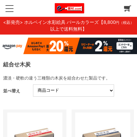
<新発売> ホルベイン水彩絵具 パールカラーズ
【8,800
円（税込）
以上で送料無料】
組合せ木炭
濃淡・硬軟の違う三種類の木炭を組合わせた製品です。
並べ替え