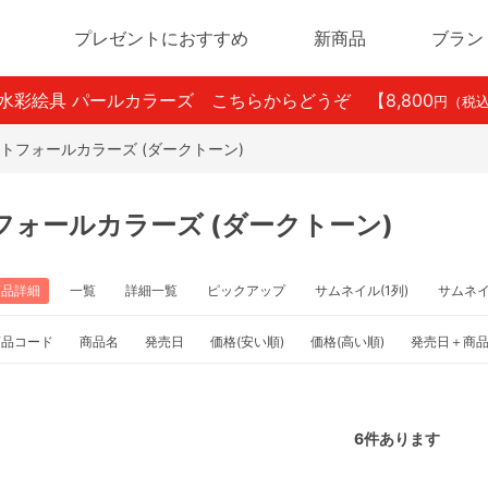
プレゼントにおすすめ
新商品
ブラン
ン水彩絵具 パールカラーズ こちらからどうぞ
【8,800
円（税
トフォールカラーズ (ダークトーン)
フォールカラーズ (ダークトーン)
商品詳細
一覧
詳細一覧
ピックアップ
サムネイル(1列)
サムネ
商品コード
商品名
発売日
価格(安い順)
価格(高い順)
発売日＋商
6
件あります