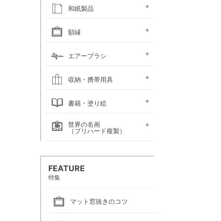
キャンソン
ホルベイン
ホルベイン
ホルベイン ウォーター
ホルベイン
ラウニー
ターレンス
W&N プロフェッショ
マルマン 図案シリーズ
マルマン
マルマン アーチスト
マルマン
マルマン アンチー
マルマン
マルマン
ラウニー アングル
コピック
アルシュ水彩紙
モンバルキャンソン
キャンソンXL
ワトソン水彩紙
ホワイトワトソン水彩紙
W&N コットマン水彩紙
マルマン ヴィフアール
マルマン ソーホー
マルマン 麻表紙
キャンソン ミ・タント
パステルワトソン
パステルマーメイド
ポストカード
カラージェッソペーパー
水彩色紙
和紙製品
ファインフェース
アルビレオ水彩紙
クレスター水彩紙
フォード水彩紙
アヴァロン水彩紙
ラングトン水彩紙
TACスケッチブック
ナル水彩紙
スケッチブック 並口
オリーブシリーズ厚口
メダリオン特厚口
クロッキーブック
クレイドクロッキー
セクションクロッキー
スタンダードクロッキー
パステルブック
ペーパーセレクション
色紙・タトウ紙・
和紙・絵絹・転写紙
日本画用麻紙ボールド
水墨画用紙
芳名帳・仮巻
額縁
ファイル
デッサン・水彩用額縁
デッサン・水彩用額縁
油彩用額縁 (木製)
仮額縁
軽量フレーム・イレパネ
色紙額
額用金具
エアーブラシ
(マット付)
(マット無し)
ハンドピース
コンプレッサー
システムパーツ（部品）
エアーブラシ関連用品
収納・携帯用具
カルトン・
ヴァンゴッホ
ナムラ
ホルベイン
マルマン
エプロン
書籍・塗り絵
ポートフォリオ
キャンバスバッグ
キャンバスバッグ
スケッチバッグ各種
スケッチバッグ
世界の名画
絵画関連書籍
塗り絵
（プリハード複製）
画家名（あ行）
画家名（か行）
画家名（さ行）
画家名（た行）
画家名（は行）
画家名（ま行）
画家名（や行）
画家名（ら行）
FEATURE
特集
マット窓抜きのコツ