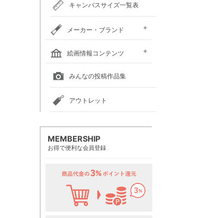
キャンバスサイズ一覧表
メーカー・ブランド
ホルベイン
クサカベ
レンブラント
ヴァンゴッホ
アムステルダム
リキテックス
ウィンザー＆ニュートン
ダーウェント
ターナー色彩
ファーバーカステル
吉祥
ナカガワ胡粉絵具
マルマン
瀬尾製額所
名村大成堂
マルオカ
すべてのメーカー・ブランド
絵画情報コンテンツ
全国の絵画教室一覧
全国の美術館一覧
全国の画廊一覧
みんなの投稿作品集
アウトレット
MEMBERSHIP
お得で便利な会員登録