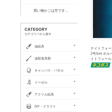
買い物かごは空です...
CATEGORY
カテゴリーから探す
油絵具
ナイトフォール
2号5ml ホ
e-画材.com油絵具
ホルベイン・
ホルベイン・
W＆N アーティスト・
クサカベ・
ヴェルネ 高品位油絵具
ホルベイン画用液
ミノー油絵具
ギルド油絵具
ラスター油絵具
クサカベ画用液
マツダ・スーパー油絵具
マツダ画用液
W＆N画用液
レンブラント油絵具
ヴァンゴッホ油絵具
ターレンス油絵具
ターレンス画用液
ターナー画溶液
クサカベ・専門家用油絵具
ターナー・マチソン油絵具
油彩道具類
イトフォール
お勧めセット
アーチスト油絵具
DUO水可溶性油絵具
オイルカラー AOC
スタンダードオイルカラー
リキテックス
ターレンス
ホルベイン
油壺・筆洗器・
イタリアンアートナイフ
パレットナイフ
カタリスト
パレット
キャンバス・パネル
ペインティングナイフ
ペインティングナイフ
ペンチングナイフ
チューブ絞り
フレデリックス
張り上げキャンバス
ロールキャンバス
キャンバスボード
木枠
キャンバス張り用具
木製パネル・水貼りテープ
イーゼル
メタリックキャンバス
アトリエイーゼル
デッサンイーゼル
ディスプレイイーゼル
野外イーゼル
卓上イーゼル
イーゼルボックス
アトリエキャビネット
イーゼル用品
アクリル絵具
ターナー
ターナーアクリル
リキテックスアクリル
リキテックスアクリル
リキテックス ガッシュ
リキテックス・
ホルベイン・
アムステルダム・
アムステルダム・
クサカベ・
ホルベイン・アクリリック
ホルベイン・アクリリック
ホルベイン・アクリリック
アムステルダム・アクリリ
アムステルダム・アクリル
布えのぐ
リキテックスリキッド
リキテックスプライム
クサカベ・アキーラ
アキーラ専用 メディウ
アクリル絵具廃液処理剤
ゴールデン ヘビーボデ
ゴールデン フルイド
ゴールデン ハイフロー
ゴールデン オープン
ゴールデン ソーフラッ
ゴールデン メディウム
ターナー・イベントカラー
リキテックスベーシックス
リキテックスバイオベース
ホルベイン・メディウム類
DIY・クラフト
アクリルガッシュ絵具
ガッシュ専用メディウム
絵具（レギュラー）
絵具（ソフト）
アクリリックプラス
メディウム類
アクリリックガッシュ
アクリリックカラー
アクリリックガッシュ
アキーラ ガッシュ
カラー［ヘビーボディ］
カラー ［フルイド］
カラー ［インク］
ックカラー エキスパート
絵具メディウム／補助材
ム
ィ
ト
ホルベイン・アクリリック