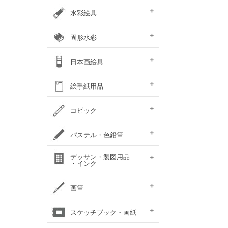
カラー ［イリデッセンス］
ガラスペイント
ベトンペースト
布えのぐ
ステッチカラー
オーブン陶土
水彩絵具
e-画材.com特選水彩
クサカベ・
ホルベイン不透明水彩
ホルベイン水彩用
W＆N プロフェッショナル・
ハルモニア分離水彩絵具
シングルピグメント
レンブラント水彩絵具
ゴールデン QoR(コア)
ホルベイン透明水彩絵具
ダニエルスミス
水彩道具類
マスク液
ターナー・ポスターカラー
固形水彩
セット
専門家用透明水彩絵具
絵具（ガッシュ）
メディウム・他
ウォーターカラー(PWC)
チューブ
W&N コットマン
クサカベ・シャイン
クサカベ・マカロン
レンブラント
ヴァンゴッホ
W&N プロフェッショナル・
ホルベイン・パンカラー
ゴールデン QoR(コア)
プチカラー 透明固形水
水彩道具類
ホルベイン・ケーキカラー
FINETEC(ファインテック)
ダニエルスミス ハーフパ
日本画絵具
ウォーターカラー(CWC)
パール固形水彩絵具
カラー固形水彩
固形透明水彩絵具
固形透明水彩絵具
ウォーターカラー(PWC)
彩
ン
ハーフパン
ナカガワ（鳳凰）
ナカガワ（鳳凰）
絵膠・明礬・礬水
ナカガワ水飛胡粉
吉祥水干絵具
吉祥チューブ水干絵具
吉祥 日本画用顔料
金泥・銀泥・箔類
顔彩角皿
顔彩鉄鉢
墨彩画セット
日本画墨
日本画道具類
ナカガワ 日本画キット
呉竹 顔彩
絵手紙用品
新岩絵具
天然岩絵具
(糊剤・目止め剤)
水筆ぺん・筆ペン・
絵手紙セット
フィス顔彩パレット
顔彩深美
はがき・絵手紙帳
コピック
絵手紙用
コピック マルチライナ
コピック スケッチ
コピック チャオ
コピック クラシック
コピック アクレア
パステル・色鉛筆
ープラス
パステルセット
パステルセット
オイルパステル・
パステル・色鉛筆
デッサン・製図用品
パンパステル
パステル鉛筆セット
水彩色鉛筆セット
チョークアート
色鉛筆セット
・インク
（ハード）
（ソフト）
クレパス・クレヨン
関連用品
練りゴム・
鉛筆セット
画用木炭
モデル人形
ロットリング
W&N ドローイングインク
画筆
デッサン関連用品
油彩用フィルバート
面相筆
彩色筆
隈取筆
仕立筆
山馬筆
連筆
平筆
刷毛
水筆ぺん・筆ペン・
油彩筆セット
油彩用ラウンド（丸筆）
油彩用フラット（平筆）
油彩用ファン（扇型）
油絵用刷毛
水彩筆セット
水彩用ラウンド（丸筆）
水彩用フラット（平筆）
化粧筆
スケッチブック・画紙
（丸平筆）
（日本画・デザイン用）
（日本画・デザイン用）
（日本画・デザイン用）
（日本画・デザイン用）
（日本画・デザイン用）
（日本画・デザイン用）
（日本画・デザイン用）
（日本画・デザイン用）
絵手紙用筆