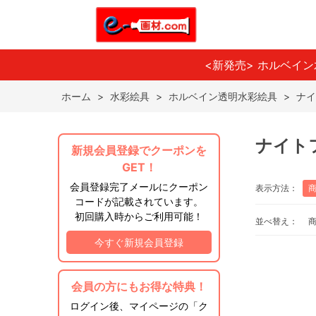
<新発売> ホルベイ
ホーム
>
水彩絵具
>
ホルベイン透明水彩絵具
>
ナイ
ナイト
新規会員登録でクーポンを
GET！
会員登録完了メールにクーポン
表示方法：
コードが記載されています。
初回購入時からご利用可能！
並べ替え：
今すぐ新規会員登録
会員の方にもお得な特典！
ログイン後、マイページの「ク