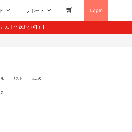
ド
サポート
Login
以上で送料無料！】
込）
イル
リスト
商品名
品名