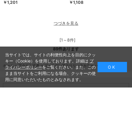
￥1,201
￥1,108
つづきを見る
[1～8件]
89
件あります
当サイトでは、サイトの利便性向上を目的にクッ
キー（Cookie）を使用しております。詳細は
プ
ホーム
>
アクリル絵具
>
ゴールデンアクリリックカラー ハイフロー
ライバシーポリシー
をご覧ください。また、この
O K
まま当サイトをご利用になる場合、クッキーの使
用に同意いただいたものとみなされます。
ご利用ガイド
よくあるご質問
お問い合わせ