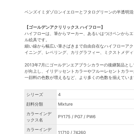
ベンズイミダゾロンイエローとフタログリーンの半透明混
【ゴールデンアクリリックス ハイフロー】
ハイフローは、筆からマーカー、あるいはつけペンからエ
ル絵具です。
細い線から幅広い筆さばきまで自由自在なハイフローアク
イニング、レベリング、カリグラフィー、ミクストメディ
2013年7月にゴールデンエアブラシカラーの後継製品と
が向上し、イリデッセントカラーやフルーレセントカラー
一顔料の色数が増えるなど、より多くの色数を揃えていま
シリーズ
4
顔料分類
Mixture
カラーインデ
PY175 / PG7 / PW6
ックス名
カラーインデ
11710 / 74260