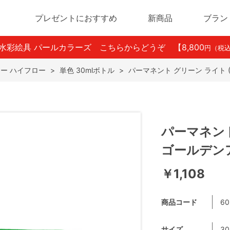
プレゼントにおすすめ
新商品
ブラン
ン水彩絵具 パールカラーズ こちらからどうぞ
【8,800
円（税
ー ハイフロー
>
単色 30mlボトル
>
パーマネント グリーン ライト (
パーマネント 
ゴールデン
￥1,108
商品コード
60
サイズ
30