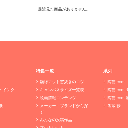
最近見た商品がありません。
特集一覧
系列
額縁マット窓抜きのコツ
陶芸.com
・インク
キャンバスサイズ一覧表
陶芸.com
絵画情報コンテンツ
陶芸.com
紙
メーカー・ブランドから探
酒蔵 鞍
す
みんなの投稿作品
アウトレット