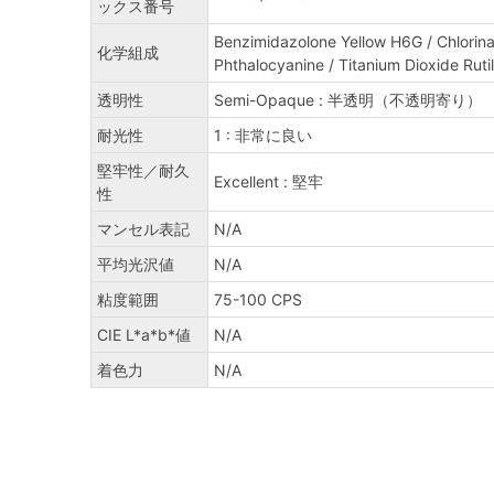
ックス番号
Benzimidazolone Yellow H6G / Chlorin
化学組成
Phthalocyanine / Titanium Dioxide Ruti
透明性
Semi-Opaque : 半透明（不透明寄り）
耐光性
1 : 非常に良い
堅牢性／耐久
Excellent : 堅牢
性
マンセル表記
N/A
平均光沢値
N/A
粘度範囲
75-100 CPS
CIE L*a*b*値
N/A
着色力
N/A