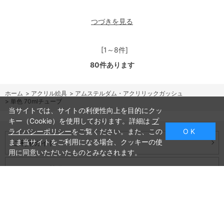
つづきを見る
[1～8件]
80
件あります
ホーム
>
アクリル絵具
>
アムステルダム・アクリリックガッシュ
>
単色 70mlチューブ
当サイトでは、サイトの利便性向上を目的にクッ
キー（Cookie）を使用しております。詳細は
プ
ライバシーポリシー
をご覧ください。また、この
O K
まま当サイトをご利用になる場合、クッキーの使
ご利用ガイド
用に同意いただいたものとみなされます。
よくあるご質問
お問い合わせ