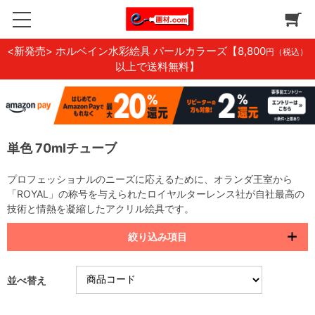
<新発売> ホルベイン水彩絵具 パールカラーズ
【8,800
円（税込）
以上で送料無料】
単色 70mlチューブ
プロフェッショナルのニーズに応えるために、オランダ王室から
「ROYAL」の称号を与えられたロイヤルターレンス社が自社最高の
技術と情熱を凝縮したアクリル絵具です。
絞り込み項目
並べ替え