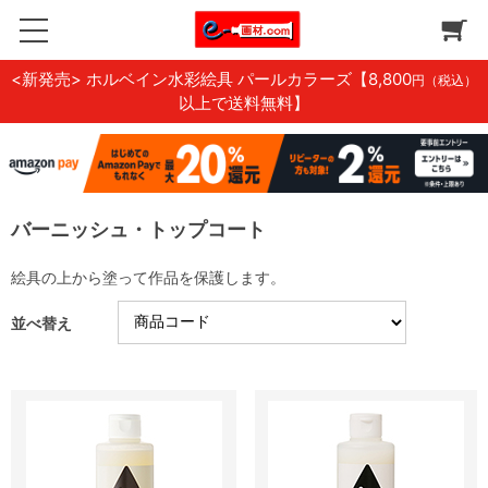
<新発売> ホルベイン水彩絵具 パールカラーズ
【8,800
円（税込）
以上で送料無料】
バーニッシュ・トップコート
絵具の上から塗って作品を保護します。
並べ替え