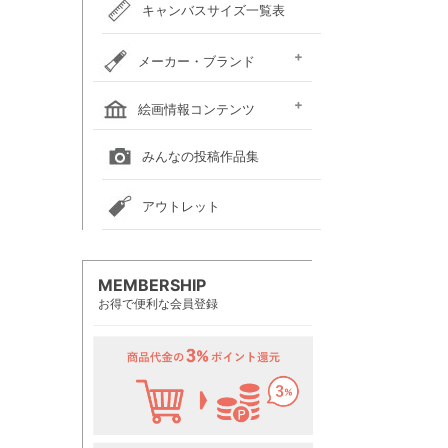
キャンバスサイズ一覧表
メーカー・ブランド
ホルベイン
クサカベ
レンブラント
ヴァンゴッホ
アムステルダム
リキテックス
ウィンザー＆ニュートン
ダーウェント
ターナー色彩
ファーバーカステル
吉祥
ナカガワ胡粉絵具
マルマン
瀬尾製額所
名村大成堂
マルオカ
すべてのメーカー・ブランド
絵画情報コンテンツ
全国の絵画教室一覧
全国の美術館一覧
全国の画廊一覧
みんなの投稿作品集
アウトレット
MEMBERSHIP
お得で便利な会員登録