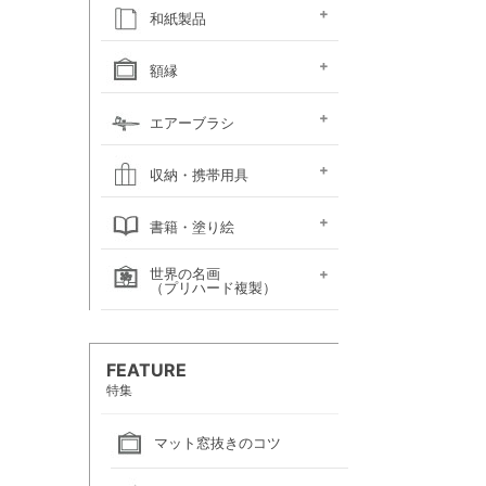
キャンソン
ホルベイン
ホルベイン
ホルベイン ウォーター
ホルベイン
ラウニー
ターレンス
W&N プロフェッショ
マルマン 図案シリーズ
マルマン
マルマン アーチスト
マルマン
マルマン アンチー
マルマン
マルマン
ラウニー アングル
コピック
アルシュ水彩紙
モンバルキャンソン
キャンソンXL
ワトソン水彩紙
ホワイトワトソン水彩紙
W&N コットマン水彩紙
マルマン ヴィフアール
マルマン ソーホー
マルマン 麻表紙
キャンソン ミ・タント
パステルワトソン
パステルマーメイド
ポストカード
カラージェッソペーパー
水彩色紙
和紙製品
ファインフェース
アルビレオ水彩紙
クレスター水彩紙
フォード水彩紙
アヴァロン水彩紙
ラングトン水彩紙
TACスケッチブック
ナル水彩紙
スケッチブック 並口
オリーブシリーズ厚口
メダリオン特厚口
クロッキーブック
クレイドクロッキー
セクションクロッキー
スタンダードクロッキー
パステルブック
ペーパーセレクション
色紙・タトウ紙・
和紙・絵絹・転写紙
日本画用麻紙ボールド
水墨画用紙
芳名帳・仮巻
額縁
ファイル
デッサン・水彩用額縁
デッサン・水彩用額縁
油彩用額縁 (木製)
仮額縁
軽量フレーム・イレパネ
色紙額
額用金具
エアーブラシ
(マット付)
(マット無し)
ハンドピース
コンプレッサー
システムパーツ（部品）
エアーブラシ関連用品
収納・携帯用具
カルトン・
ヴァンゴッホ
ナムラ
ホルベイン
マルマン
エプロン
書籍・塗り絵
ポートフォリオ
キャンバスバッグ
キャンバスバッグ
スケッチバッグ各種
スケッチバッグ
世界の名画
絵画関連書籍
塗り絵
（プリハード複製）
画家名（あ行）
画家名（か行）
画家名（さ行）
画家名（た行）
画家名（は行）
画家名（ま行）
画家名（や行）
画家名（ら行）
FEATURE
特集
マット窓抜きのコツ