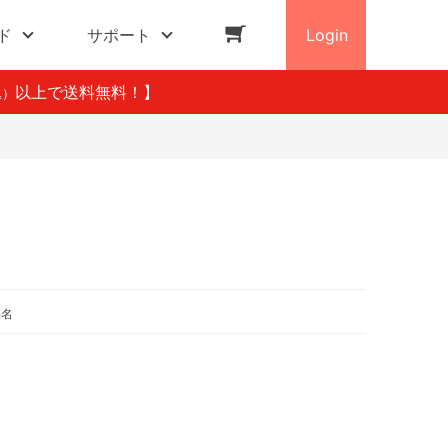
ド
サポート
Login
以上で送料無料！】
込）
品名