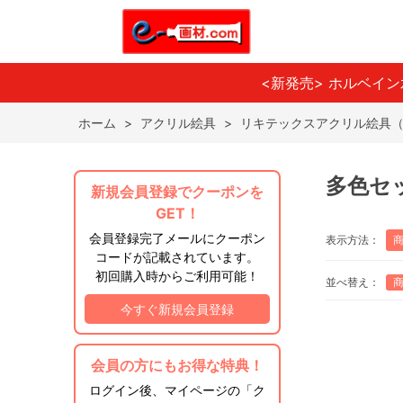
<新発売> ホルベイ
ホーム
>
アクリル絵具
>
リキテックスアクリル絵具
多色セ
新規会員登録でクーポンを
GET！
会員登録完了メールにクーポン
表示方法：
コードが記載されています。
初回購入時からご利用可能！
並べ替え：
今すぐ新規会員登録
会員の方にもお得な特典！
ログイン後、マイページの「ク