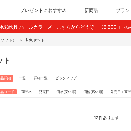
プレゼントにおすすめ
新商品
ブラン
ン水彩絵具 パールカラーズ こちらからどうぞ
【8,800
円（税
（ソフト）
>
多色セット
ット
商品詳細
一覧
詳細一覧
ピックアップ
商品コード
商品名
発売日
価格(安い順)
価格(高い順)
発売日＋商
12
件あります