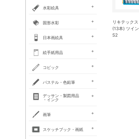
カラー ［イリデッセンス］
ガラスペイント
ベトンペースト
布えのぐ
ステッチカラー
オーブン陶土
水彩絵具
e-画材.com特選水彩
クサカベ・
ホルベイン不透明水彩
ホルベイン水彩用
W＆N プロフェッショナル・
ハルモニア分離水彩絵具
シングルピグメント
レンブラント水彩絵具
ゴールデン QoR(コア)
ホルベイン透明水彩絵具
ダニエルスミス
水彩道具類
マスク液
ターナー・ポスターカラー
リキテックス ソ
固形水彩
セット
専門家用透明水彩絵具
絵具（ガッシュ）
メディウム・他
ウォーターカラー(PWC)
(13本) ツ
チューブ
W&N コットマン
クサカベ・シャイン
クサカベ・マカロン
レンブラント
ヴァンゴッホ
S2
W&N プロフェッショナル・
ホルベイン・パンカラー
ゴールデン QoR(コア)
プチカラー 透明固形水
水彩道具類
ホルベイン・ケーキカラー
FINETEC(ファインテック)
ダニエルスミス ハーフパ
日本画絵具
ウォーターカラー(CWC)
パール固形水彩絵具
カラー固形水彩
固形透明水彩絵具
固形透明水彩絵具
ウォーターカラー(PWC)
彩
ン
ハーフパン
ナカガワ（鳳凰）
ナカガワ（鳳凰）
絵膠・明礬・礬水
ナカガワ水飛胡粉
吉祥水干絵具
吉祥チューブ水干絵具
吉祥 日本画用顔料
金泥・銀泥・箔類
顔彩角皿
顔彩鉄鉢
墨彩画セット
日本画墨
日本画道具類
ナカガワ 日本画キット
呉竹 顔彩
絵手紙用品
新岩絵具
天然岩絵具
(糊剤・目止め剤)
水筆ぺん・筆ペン・
絵手紙セット
フィス顔彩パレット
顔彩深美
はがき・絵手紙帳
コピック
絵手紙用
コピック マルチライナ
コピック スケッチ
コピック チャオ
コピック クラシック
コピック アクレア
パステル・色鉛筆
ープラス
パステルセット
パステルセット
オイルパステル・
パステル・色鉛筆
デッサン・製図用品
パンパステル
パステル鉛筆セット
水彩色鉛筆セット
チョークアート
色鉛筆セット
・インク
（ハード）
（ソフト）
クレパス・クレヨン
関連用品
練りゴム・
鉛筆セット
画用木炭
モデル人形
ロットリング
W&N ドローイングインク
画筆
デッサン関連用品
油彩用フィルバート
面相筆
彩色筆
隈取筆
仕立筆
山馬筆
連筆
平筆
刷毛
水筆ぺん・筆ペン・
油彩筆セット
油彩用ラウンド（丸筆）
油彩用フラット（平筆）
油彩用ファン（扇型）
油絵用刷毛
水彩筆セット
水彩用ラウンド（丸筆）
水彩用フラット（平筆）
化粧筆
スケッチブック・画紙
（丸平筆）
（日本画・デザイン用）
（日本画・デザイン用）
（日本画・デザイン用）
（日本画・デザイン用）
（日本画・デザイン用）
（日本画・デザイン用）
（日本画・デザイン用）
（日本画・デザイン用）
絵手紙用筆