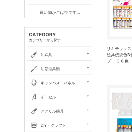
買い物かごは空です...
CATEGORY
カテゴリーから探す
リキテックス
油絵具
絵具伝統色B
ブ） ３６色
e-画材.com油絵具
ホルベイン・
ホルベイン・
W＆N アーティスト・
クサカベ・
ヴェルネ 高品位油絵具
ホルベイン画用液
ミノー油絵具
ギルド油絵具
ラスター油絵具
クサカベ画用液
マツダ・スーパー油絵具
マツダ画用液
W＆N画用液
レンブラント油絵具
ヴァンゴッホ油絵具
ターレンス油絵具
ターレンス画用液
ターナー画溶液
クサカベ・専門家用油絵具
ターナー・マチソン油絵具
油彩道具類
お勧めセット
アーチスト油絵具
DUO水可溶性油絵具
オイルカラー AOC
スタンダードオイルカラー
リキテックス
ターレンス
ホルベイン
油壺・筆洗器・
イタリアンアートナイフ
パレットナイフ
カタリスト
パレット
キャンバス・パネル
ペインティングナイフ
ペインティングナイフ
ペンチングナイフ
チューブ絞り
フレデリックス
張り上げキャンバス
ロールキャンバス
キャンバスボード
木枠
キャンバス張り用具
木製パネル・水貼りテープ
イーゼル
メタリックキャンバス
アトリエイーゼル
デッサンイーゼル
ディスプレイイーゼル
野外イーゼル
卓上イーゼル
イーゼルボックス
アトリエキャビネット
イーゼル用品
アクリル絵具
ターナー
ターナーアクリル
リキテックスアクリル
リキテックスアクリル
リキテックス ガッシュ
リキテックス・
ホルベイン・
アムステルダム・
アムステルダム・
クサカベ・
ホルベイン・アクリリック
ホルベイン・アクリリック
ホルベイン・アクリリック
アムステルダム・アクリリ
アムステルダム・アクリル
布えのぐ
リキテックスリキッド
リキテックスプライム
クサカベ・アキーラ
アキーラ専用 メディウ
アクリル絵具廃液処理剤
ゴールデン ヘビーボデ
ゴールデン フルイド
ゴールデン ハイフロー
ゴールデン オープン
ゴールデン ソーフラッ
ゴールデン メディウム
ターナー・イベントカラー
リキテックスベーシックス
リキテックスバイオベース
ホルベイン・メディウム類
DIY・クラフト
アクリルガッシュ絵具
ガッシュ専用メディウム
絵具（レギュラー）
絵具（ソフト）
アクリリックプラス
メディウム類
アクリリックガッシュ
アクリリックカラー
アクリリックガッシュ
アキーラ ガッシュ
カラー［ヘビーボディ］
カラー ［フルイド］
カラー ［インク］
ックカラー エキスパート
絵具メディウム／補助材
ム
ィ
ト
ホルベイン・アクリリック