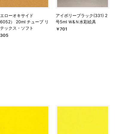
エローオキサイド
アイボリーブラック(331) 2
6052） 20ml チューブ リ
号5ml Ｗ&Ｎ水彩絵具
テックス・ソフト
￥701
305