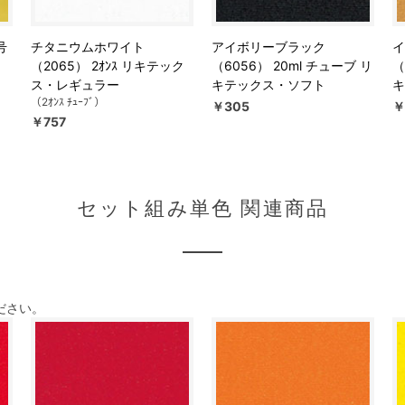
号
チタニウムホワイト
アイボリーブラック
イ
（2065） 2ｵﾝｽ リキテック
（6056） 20ml チューブ リ
（
ス・レギュラー
キテックス・ソフト
キ
（2ｵﾝｽ ﾁｭｰﾌﾞ）
￥305
￥
￥757
セット組み単色 関連商品
ださい。