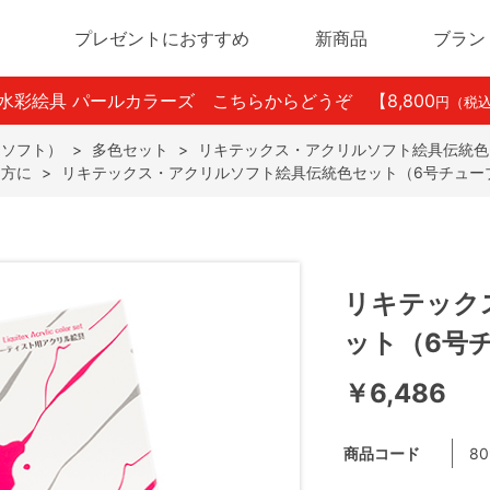
プレゼントにおすすめ
新商品
ブラン
ン水彩絵具 パールカラーズ こちらからどうぞ
【8,800
円（税
（ソフト）
>
多色セット
>
リキテックス・アクリルソフト絵具伝統色
る方に
>
リキテックス・アクリルソフト絵具伝統色セット（6号チュー
リキテック
ット（6号
￥6,486
商品コード
80