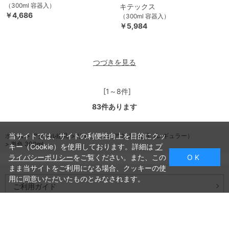
（300ml 容器入）
キテックス
￥4,686
（300ml 容器入）
￥5,984
つづきを見る
[1～8件]
83
件あります
当サイトでは、サイトの利便性向上を目的にクッ
ホーム
>
アクリル絵具
>
リキテックスアクリル絵具（レギュラー）
>
単色 300ml
キー（Cookie）を使用しております。詳細は
プ
ライバシーポリシー
をご覧ください。また、この
O K
まま当サイトをご利用になる場合、クッキーの使
用に同意いただいたものとみなされます。
ご利用ガイド
よくあるご質問