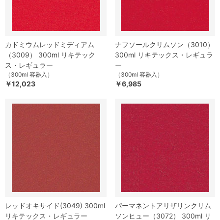
カドミウムレッドミディアム
ナフソールクリムソン（3010）
（3009） 300ml リキテック
300ml リキテックス・レギュラ
ス・レギュラー
ー
（300ml 容器入）
（300ml 容器入）
￥12,023
￥6,985
レッドオキサイド(3049) 300ml
パーマネントアリザリンクリム
リキテックス・レギュラー
ソンヒュー（3072） 300ml リ