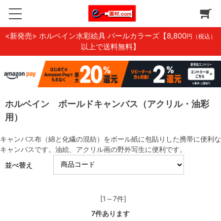
<新発売> ホルベイン水彩絵具 パールカラーズ
【8,800
円（税込）
以上で送料無料】
ホルベイン ボールドキャンバス（アクリル・油彩
用）
キャンバス布（綿と化繊の混紡）をボール紙に包貼りした携帯に便利な
キャンバスです。油絵、アクリル画の野外写生に便利です。
並べ替え
[1～7件]
7
件あります