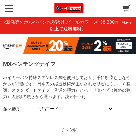
<新発売> ホルベイン水彩絵具 パールカラーズ
【8,800
円（税込）
以上で送料無料】
MXペンチングナイフ
ハイカーボン特殊ステンレス鋼を使用しており、手に馴染むしなや
かさが特徴です。日本刀の鍛造技術が生かされたサビにくい１０種
類。スタンダードタイプ（普通の弾力）とハードタイプ（強めの弾
力）2種類の硬さから選べます。鏡面仕上げ。
並べ替え
[1～8件]