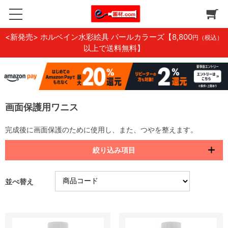
<新発売> ホルベイン水彩絵具 パールカラーズ
【8,800
円（税込）
以上で送料無料】
画面保護用ワニス
完成後に画面保護のために使用し、また、つやを整えます。
絞り込み項目
並べ替え