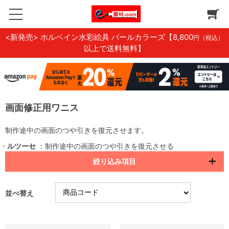
<新発売> ホルベイン水彩絵具 パールカラーズ
【8,800
円（税込）
以上で送料無料】
画面修正用ワニス
制作途中の画面のつや引きを復元させます。
・
ルツーセ
：制作途中の画面のつや引きを復元させる
絞り込み項目
並べ替え