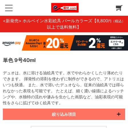
<新発売> ホルベイン水彩絵具 パールカラーズ
【8,800
円（税込）
以上で送料無料】
単色 9号40ml
デュオは、水に溶ける油絵具です。水でやわらかくしたり薄めたり
できます。 揮発性の溶剤を使わずに制作ができるので、アトリエは
いつも快適。 また、水で溶いたデュオなら、従来の油絵具では得ら
れなかった表現も可能です。 たとえば、細く濃い線描によるハッチ
ングや、水独特の流れや滲みを生かした画肌など、油彩表現の可能
性をさらに拡げてゆく絵具です。
絞り込み項目