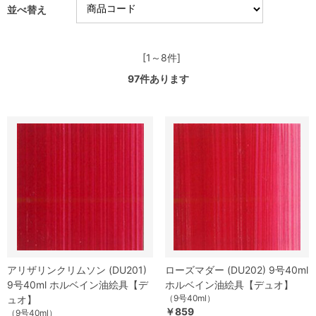
並べ替え
[1～8件]
97
件あります
アリザリンクリムソン (DU201)
ローズマダー (DU202) 9号40ml
9号40ml ホルベイン油絵具【デ
ホルベイン油絵具【デュオ】
（9号40ml）
ュオ】
￥859
（9号40ml）