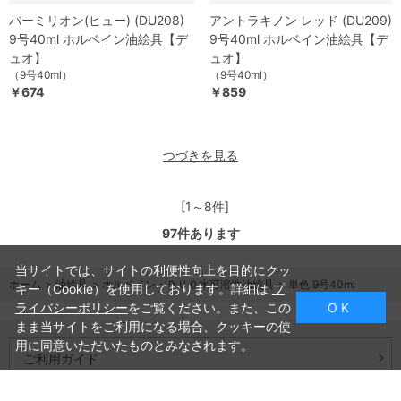
バーミリオン(ヒュー) (DU208)
アントラキノン レッド (DU209)
9号40ml ホルベイン油絵具【デ
9号40ml ホルベイン油絵具【デ
ュオ】
ュオ】
（9号40ml）
（9号40ml）
￥674
￥859
つづきを見る
[1～8件]
97
件あります
当サイトでは、サイトの利便性向上を目的にクッ
ホーム
>
油絵具
>
ホルベイン・ＤＵＯ水可溶性油絵具
>
単色 9号40ml
キー（Cookie）を使用しております。詳細は
プ
ライバシーポリシー
をご覧ください。また、この
O K
まま当サイトをご利用になる場合、クッキーの使
用に同意いただいたものとみなされます。
ご利用ガイド