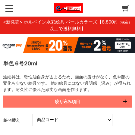
<新発売> ホルベイン水彩絵具 パールカラーズ
【8,800
円（税込）
以上で送料無料】
単色 6号20ml
油絵具は、乾性油自身が固まるため、画面の痩せがなく、色や艶の
変化も少ない絵具です。 他の絵具にはない透明感（深み）が得られ
ます。耐久性に優れた頑丈な画面を作ります。
絞り込み項目
並べ替え