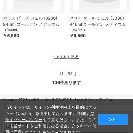
ガラス ビーズ ジェル (3236)
クリア タール ジェル (3330)
946ml ゴールデン メディウム
946ml ゴールデン メディウム
（946ml）
（946ml）
￥6,560
￥6,560
つづきを見る
[1～8件]
106
件あります
ホーム
>
アクリル絵具
>
ゴールデンアクリリックカラー メディウム
当サイトでは、サイトの利便性向上を目的にクッ
キー（Cookie）を使用しております。詳細は
プ
ライバシーポリシー
をご覧ください。また、この
O K
ご利用ガイド
まま当サイトをご利用になる場合、クッキーの使
用に同意いただいたものとみなされます。